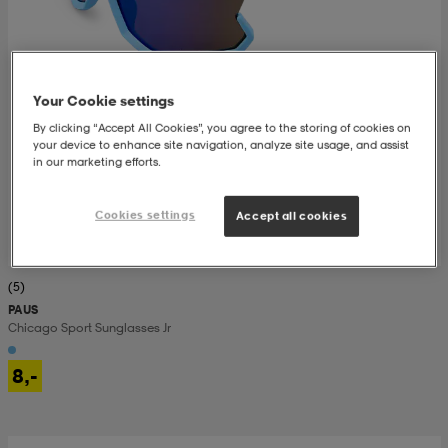
set
asut
tarvikkeet
u- & treenikengät
Your Cookie settings
olasit
eet & lapaset
By clicking “Accept All Cookies”, you agree to the storing of cookies on
your device to enhance site navigation, analyze site usage, and assist
in our marketing efforts.
aatteet
Cookies settings
Accept all cookies
aatteet
rit
(5)
PAUS
Chicago Sport Sunglasses Jr
eet & lapaset
eet & lapaset
olasit
8,-
et
rrastot
set