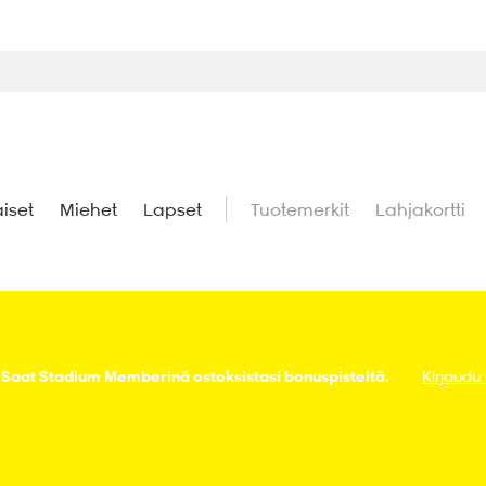
iset
Miehet
Lapset
Tuotemerkit
Lahjakortti
! Saat Stadium Memberinä ostoksistasi bonuspisteitä.
Kirjaudu