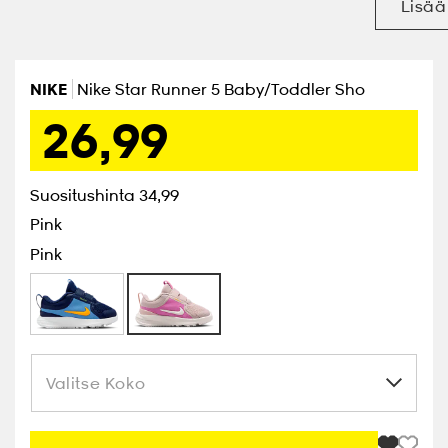
Lisää
NIKE
Nike Star Runner 5 Baby/toddler Sho
26,99
Suositushinta 34,99
Pink
Pink
Valitse Koko
Valitse Koko