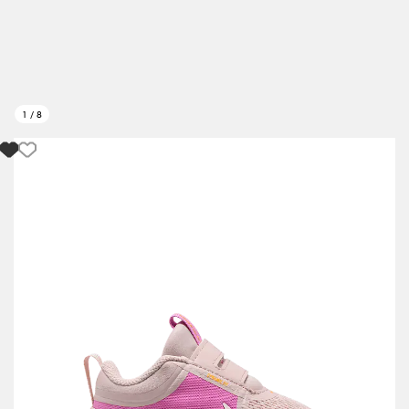
1
/
8