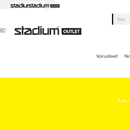
Varusteet
Na
Psst..