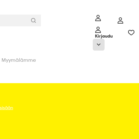
Kirjaudu
Myymälämme
 sisään