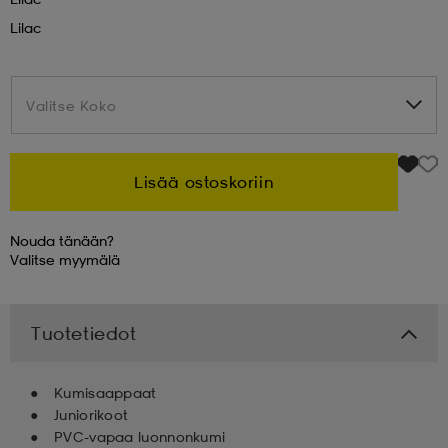
Lilac
 & otsanauhat
 & otsanauhat
asut
Valitse Koko
Valitse Koko
et
Lisää ostoskoriin
rrastot
s
Nouda tänään?
Valitse
myymälä
s
Tuotetiedot
Kumisaappaat
Juniorikoot
PVC-vapaa luonnonkumi