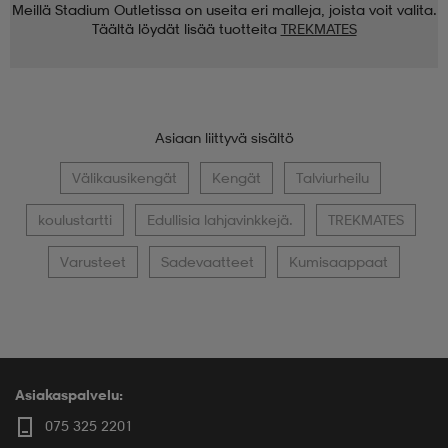
Meillä Stadium Outletissa on useita eri malleja, joista voit valita.
Täältä löydät lisää tuotteita
TREKMATES
Asiaan liittyvä sisältö
Välikausikengät
Kengät
Talviurheilu
koulustartti
Edullisia lahjavinkkejä.
TREKMATES
Varusteet
Sadevaatteet
Kumisaappaat
Asiakaspalvelu:
075 325 2201