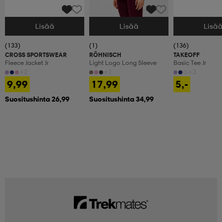
Lisää
Lisää
Lisä
Valitse Koko
Valitse Koko
Valitse Koko
(133)
(1)
(136)
CROSS SPORTSWEAR
RÖHNISCH
TAKEOFF
Fleece Jacket Jr
Light Logo Long Sleeve
Basic Tee Jr
+2
+1
+3
9,99
17,99
5,-
Suositushinta 26,99
Suositushinta 34,99