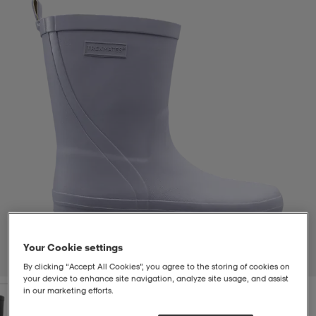
t
uskengät
dat
uskengät
alit
saappaat
t
alit
aatteet
saappaat
it
alit
it
saappaat
elikengät
 & hameet
kengät & saappaat
 & paidat
elikengät
aatteet
kengät & saappaat
t & Uimapuvut
kengät
set
kengät & saappaat
et
kengät
Your Cookie settings
1
/
5
By clicking “Accept All Cookies”, you agree to the storing of cookies on
your device to enhance site navigation, analyze site usage, and assist
in our marketing efforts.
aatteet
tarvikkeet
olasit
kengät
rrastot
tarvikkeet