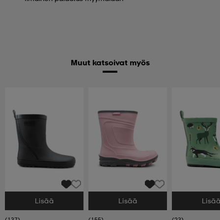
Muut katsoivat myös
Lisää
Lisää
Lisä
Valitse Koko
Valitse Koko
Valitse Koko
(137)
(155)
(23)