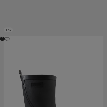
1
/
5