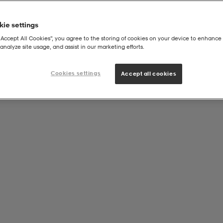
ie settings
“Accept All Cookies”, you agree to the storing of cookies on your device to enhance 
analyze site usage, and assist in our marketing efforts.
Cookies settings
Accept all cookies