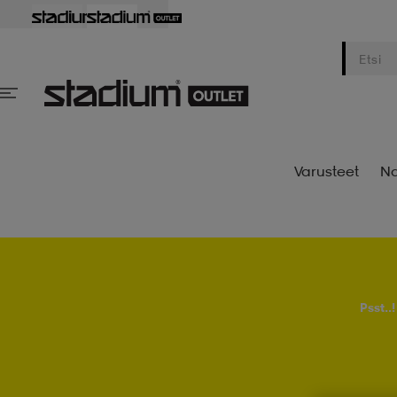
Varusteet
Na
Psst..