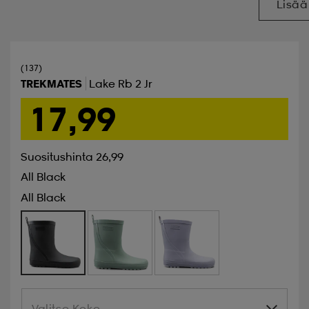
Lisää
(137)
TREKMATES
Lake Rb 2 Jr
17,99
Suositushinta 26,99
All Black
All Black
Valitse Koko
Valitse Koko