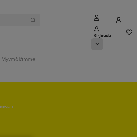
Kirjaudu
Myymälämme
 sisään