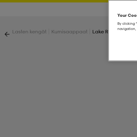
Your Cook
By clicking 
navigation, 
|
|
Lasten kengät
Kumisaappaat
Lake Rb 2 Jr