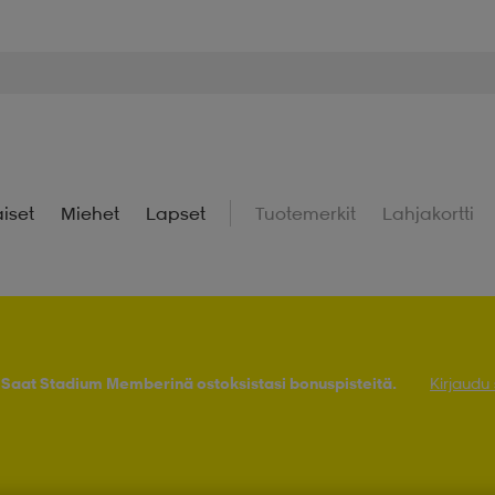
iset
Miehet
Lapset
Tuotemerkit
Lahjakortti
! Saat Stadium Memberinä ostoksistasi bonuspisteitä.
Kirjaudu