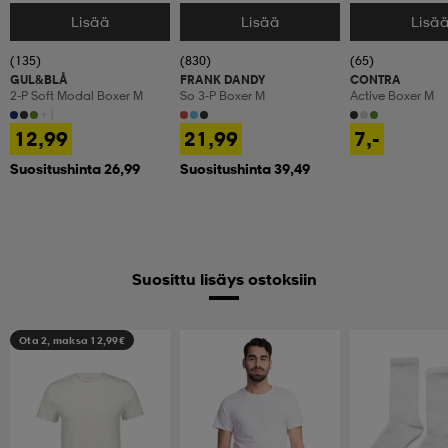
Lisää
Lisää
Lisä
Valitse Koko
Valitse Koko
Valitse Koko
(135)
(830)
(65)
GUL&BLÅ
FRANK DANDY
CONTRA
2-P Soft Modal Boxer M
So 3-P Boxer M
Active Boxer M
+1
12,99
21,99
7,-
Suositushinta 26,99
Suositushinta 39,49
Suosittu lisäys ostoksiin
Ota 2, maksa 12,99€