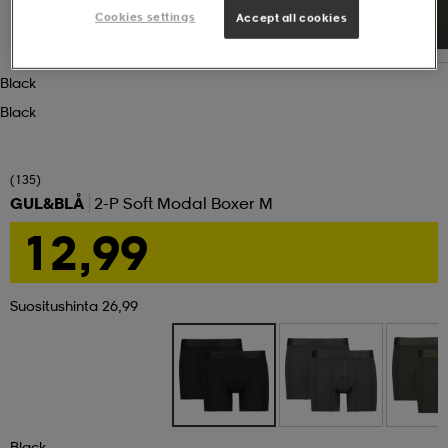
Cookies settings
Accept all cookies
set
asut
tarvikkeet
u- & treenikengät
Black
Black
olasit
eet & lapaset
(135)
aatteet
GUL&BLÅ
2-P Soft Modal Boxer M
12,99
aatteet
rit
Suositushinta 26,99
eet & lapaset
eet & lapaset
olasit
et
rrastot
set
Black