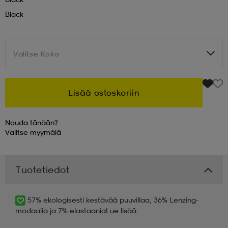
Black
 & otsanauhat
 & otsanauhat
asut
Valitse Koko
Valitse Koko
et
Lisää ostoskoriin
rrastot
s
Nouda tänään?
Valitse
myymälä
s
Tuotetiedot
57% ekologisesti kestävää puuvillaa, 36% Lenzing-
modaalia ja 7% elastaania
Lue lisää