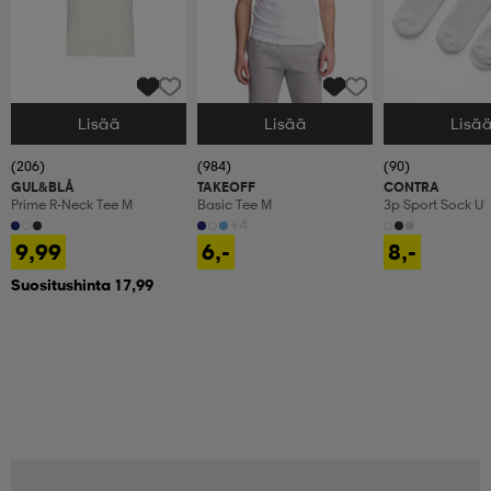
Lisää
Lisää
Lisä
Valitse Koko
Valitse Koko
Valitse Koko
(206)
(984)
(90)
GUL&BLÅ
TAKEOFF
CONTRA
Prime R-Neck Tee M
Basic Tee M
3p Sport Sock U
+4
9,99
6,-
8,-
Suositushinta 17,99