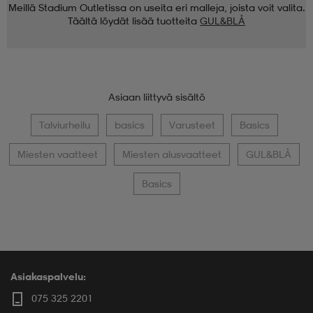
Meillä Stadium Outletissa on useita eri malleja, joista voit valita.
Täältä löydät lisää tuotteita
GUL&BLÅ
Asiaan liittyvä sisältö
Talviurheilu
basics
Varusteet
Basics
Miesten vaatteet
Miesten alusvaatteet
GUL&BLÅ
Basics
Asiakaspalvelu:
075 325 2201