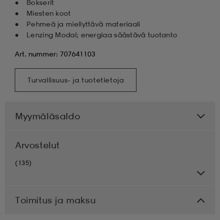
Bokserit
Miesten koot
Pehmeä ja miellyttävä materiaali
Lenzing Modal; energiaa säästävä tuotanto
Art. nummer: 707641103
Turvallisuus- ja tuotetietoja
Myymäläsaldo
Arvostelut
(135)
Toimitus ja maksu