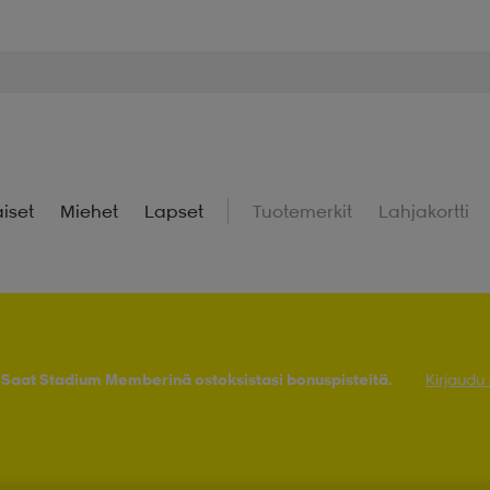
iset
Miehet
Lapset
Tuotemerkit
Lahjakortti
! Saat Stadium Memberinä ostoksistasi bonuspisteitä.
Kirjaudu