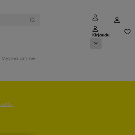
Kirjaudu
Myymälämme
 sisään