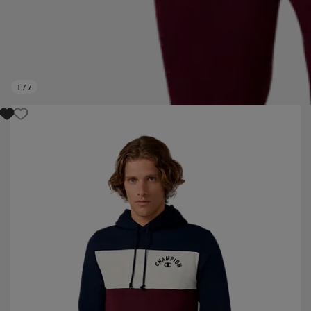
1
/
7