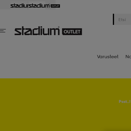
Varusteet
Na
Psst..