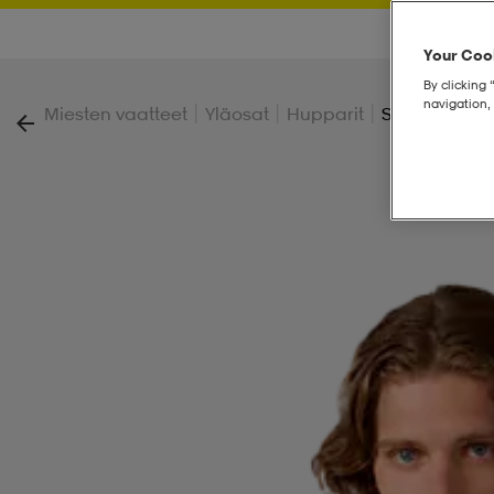
Your Cook
By clicking 
navigation, 
|
|
|
Miesten vaatteet
Yläosat
Hupparit
Sweatshirt I