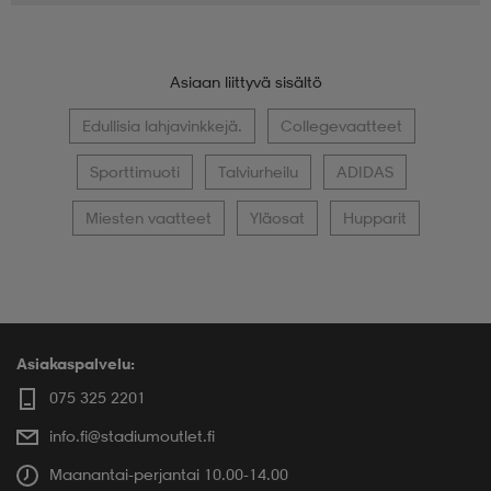
Asiaan liittyvä sisältö
Edullisia lahjavinkkejä.
Collegevaatteet
Sporttimuoti
Talviurheilu
ADIDAS
Miesten vaatteet
Yläosat
Hupparit
Asiakaspalvelu:
075 325 2201
info.fi@stadiumoutlet.fi
Maanantai-perjantai 10.00-14.00