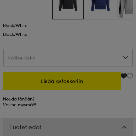
 & otsanauhat
 & otsanauhat
asut
Black/white
Black/white
et
Valitse Koko
Valitse Koko
rrastot
s
Lisää ostoskoriin
s
Nouda tänään?
Valitse
myymälä
Tuotetiedot