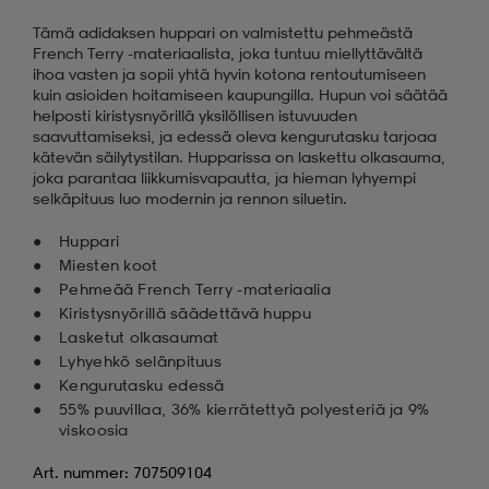
Tämä adidaksen huppari on valmistettu pehmeästä
French Terry -materiaalista, joka tuntuu miellyttävältä
ihoa vasten ja sopii yhtä hyvin kotona rentoutumiseen
kuin asioiden hoitamiseen kaupungilla. Hupun voi säätää
helposti kiristysnyörillä yksilöllisen istuvuuden
saavuttamiseksi, ja edessä oleva kengurutasku tarjoaa
kätevän säilytystilan. Hupparissa on laskettu olkasauma,
joka parantaa liikkumisvapautta, ja hieman lyhyempi
selkäpituus luo modernin ja rennon siluetin.
Huppari
Miesten koot
Pehmeää French Terry -materiaalia
Kiristysnyörillä säädettävä huppu
Lasketut olkasaumat
Lyhyehkö selänpituus
Kengurutasku edessä
55% puuvillaa, 36% kierrätettyä polyesteriä ja 9%
viskoosia
Art. nummer: 707509104