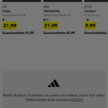
(5)
(60)
(713)
PUMA
TREKMATES
ADIDAS
Sweatpants Fl M
Sarek Hike Shorts M
C 3s Lin 3p
21,99
21,99
9,99
Suositushinta 47,99
Suositushinta 43,99
Suositushinta 
Meillä Stadium Outletissa on useita eri malleja, joista voit valita.
Täältä löydät lisää tuotteita
ADIDAS