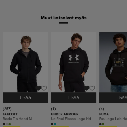
Muut katsoivat myös
Huippuedullinen
Lisää
Lisää
Lisä
Valitse Koko
Valitse Koko
Valitse Koko
(257)
(1)
(4)
TAKEOFF
UNDER ARMOUR
PUMA
Basic Zip Hood M
Ua Rival Fleece Logo Hd
Ess Logo Lab Ho
Hoodie M