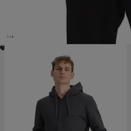
1
/
4