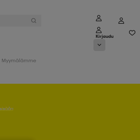
Kirjaudu
Myymälämme
 sisään