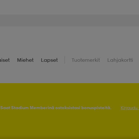
iset
Miehet
Lapset
Tuotemerkit
Lahjakortti
! Saat Stadium Memberinä ostoksistasi bonuspisteitä.
Kirjaudu