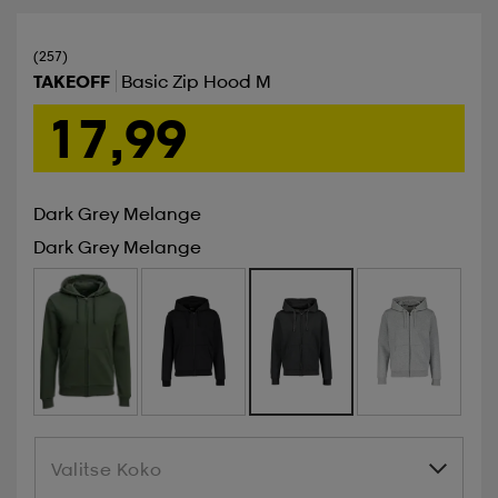
(257)
TAKEOFF
Basic Zip Hood M
17,99
Dark Grey Melange
Dark Grey Melange
Valitse Koko
Valitse Koko