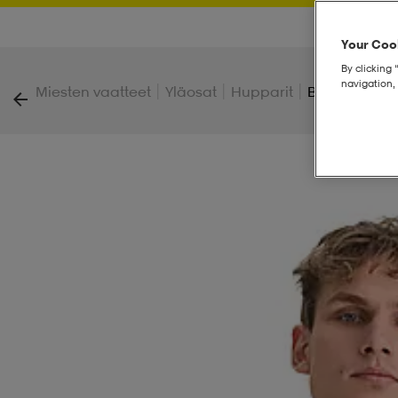
Your Cook
By clicking 
navigation, 
|
|
|
Miesten vaatteet
Yläosat
Hupparit
Basic Zip Ho