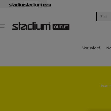
Varusteet
Na
Psst..