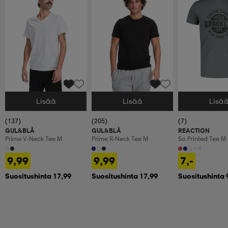
Lisää
Lisää
Lisä
Valitse Koko
Valitse Koko
Valitse Koko
(137)
(205)
(7)
GUL&BLÅ
GUL&BLÅ
REACTION
Prime V-Neck Tee M
Prime R-Neck Tee M
So Printed Tee M
+4
9,99
9,99
7,-
Suositushinta 17,99
Suositushinta 17,99
Suositushinta 