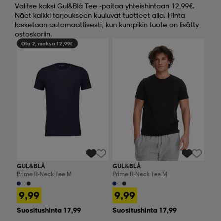
Valitse kaksi Gul&Blå Tee -paitaa yhteishintaan 12,99€.
Näet kaikki tarjoukseen kuuluvat tuotteet alla. Hinta
lasketaan automaattisesti, kun kumpikin tuote on lisätty
ostoskoriin.
Ota 2, maksa 12,99€
Ota 2, maksa 12,99€
GUL&BLÅ
GUL&BLÅ
Prime R-Neck Tee M
Prime R-Neck Tee M
9,99
9,99
Suositushinta 17,99
Suositushinta 17,99