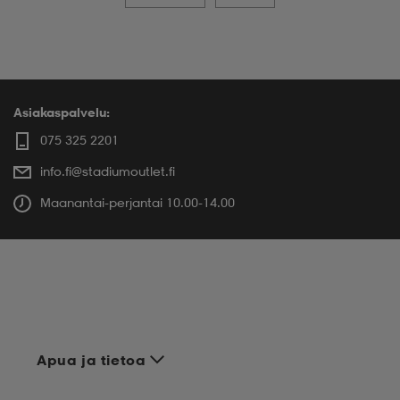
Asiakaspalvelu:
075 325 2201
info.fi@stadiumoutlet.fi
Maanantai-perjantai 10.00-14.00
Apua ja tietoa