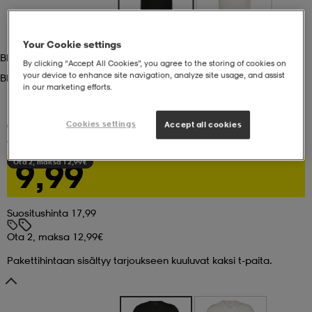
set
asut
tarvikkeet
u- & treenikengät
Your Cookie settings
Black
By clicking “Accept All Cookies”, you agree to the storing of cookies on
your device to enhance site navigation, analyze site usage, and assist
Black
olasit
eet & lapaset
in our marketing efforts.
Cookies settings
Accept all cookies
(137)
aatteet
GUL&BLÅ
Prime V-Neck Tee M
9,99
Ota 2, maksa 12,99€
aatteet
rit
Suositushinta 17,99
Ota 2, maksa 12,99€
eet & lapaset
eet & lapaset
olasit
Pakettihintaan sisältyy tarjoukseen kuuluvat kaksi t-paita.
et
rrastot
set