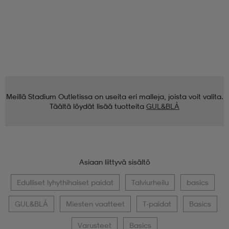
Meillä Stadium Outletissa on useita eri malleja, joista voit valita.
Täältä löydät lisää tuotteita
GUL&BLÅ
Asiaan liittyvä sisältö
Edulliset lyhythihaiset paidat
Talviurheilu
basics
GUL&BLÅ
Miesten vaatteet
T-paidat
Basics
Varusteet
Basics