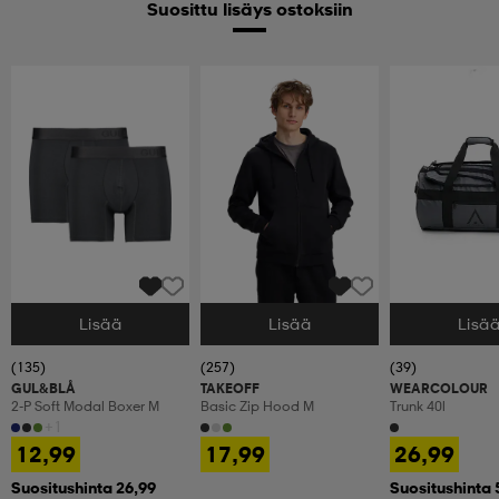
Suosittu lisäys ostoksiin
Lisää
Lisää
Lisä
Valitse Koko
Valitse Koko
Valitse Koko
(135)
(257)
(39)
GUL&BLÅ
TAKEOFF
WEARCOLOUR
2-P Soft Modal Boxer M
Basic Zip Hood M
Trunk 40l
+1
12,99
17,99
26,99
Suositushinta 26,99
Suositushinta 