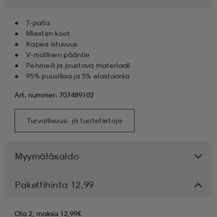
T-paita
Miesten koot
Kapea istuvuus
V-mallinen pääntie
Pehmeä ja joustava materiaali
95% puuvillaa ja 5% elastaania
Art. nummer: 707489102
Turvallisuus- ja tuotetietoja
Myymäläsaldo
Pakettihinta 12,99
Ota 2, maksa 12,99€