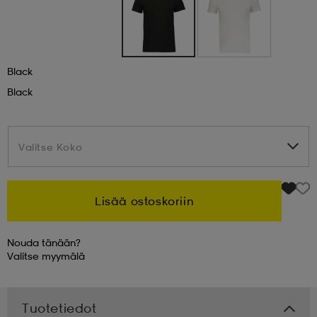
 & otsanauhat
 & otsanauhat
asut
Black
et
Black
rrastot
s
Valitse Koko
Valitse Koko
s
Lisää ostoskoriin
Nouda tänään?
Valitse
myymälä
Tuotetiedot