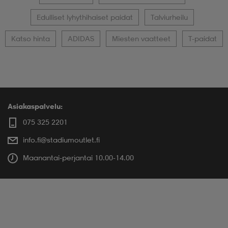
Edulliset lyhythihaiset paidat
Talviurheilu
Katso hinta
ADIDAS
Miesten vaatteet
T-paidat
Asiakaspalvelu:
075 325 2201
info.fi@stadiumoutlet.fi
Maanantai-perjantai 10.00-14.00