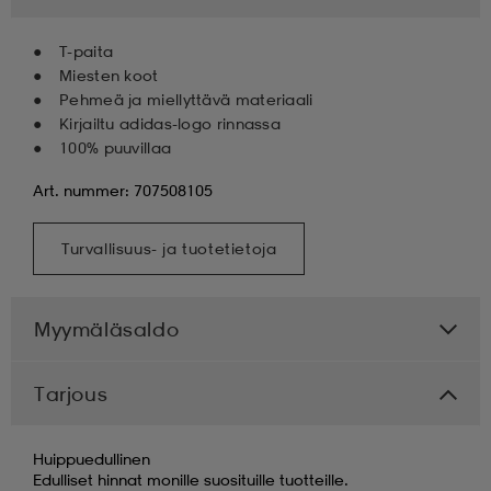
T-paita
Miesten koot
Pehmeä ja miellyttävä materiaali
Kirjailtu adidas-logo rinnassa
100% puuvillaa
Art. nummer: 707508105
Turvallisuus- ja tuotetietoja
Myymäläsaldo
Tarjous
Huippuedullinen
Edulliset hinnat monille suosituille tuotteille.