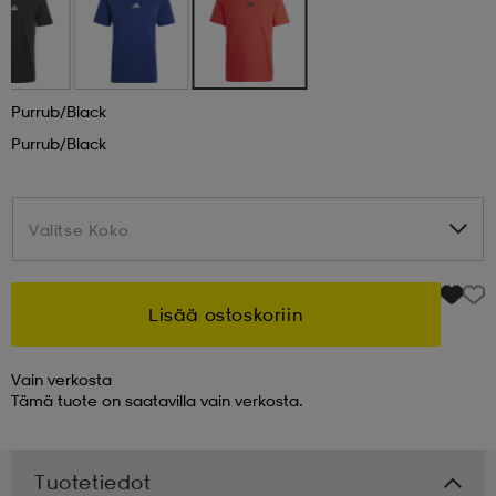
 & otsanauhat
 & otsanauhat
asut
Purrub/black
et
Purrub/black
rrastot
s
Valitse Koko
Valitse Koko
s
Lisää ostoskoriin
Vain verkosta
Tämä tuote on saatavilla vain verkosta.
Tuotetiedot