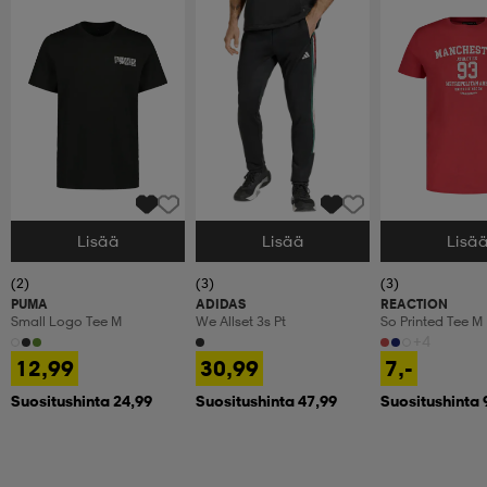
Lisää
Lisää
Lisä
Valitse Koko
Valitse Koko
Valitse Koko
(2)
(3)
(3)
PUMA
ADIDAS
REACTION
Small Logo Tee M
We Allset 3s Pt
So Printed Tee M
+4
12,99
30,99
7,-
Suositushinta 24,99
Suositushinta 47,99
Suositushinta 