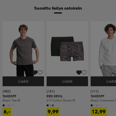
Suosittu lisäys ostoksiin
Lisää
Lisää
Lisä
Valitse Koko
Valitse Koko
Valitse Koko
(982)
(151)
(111)
TAKEOFF
RED DEVIL
TAKEOFF
Basic Tee M
2-P Cotton Boxer M
Basic Crewneck
+4
+3
6,-
9,99
12,99