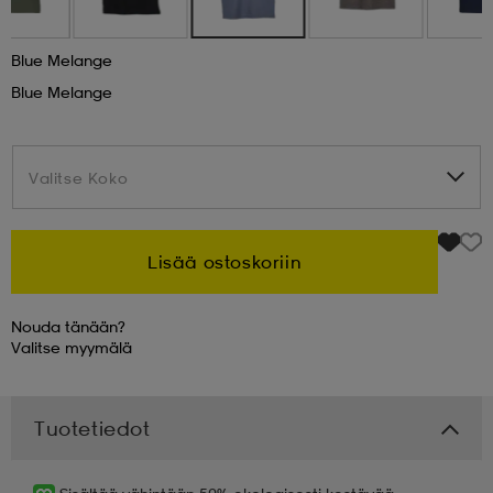
 & otsanauhat
 & otsanauhat
asut
Blue Melange
Blue Melange
et
Valitse Koko
Valitse Koko
rrastot
s
Lisää ostoskoriin
s
Nouda tänään?
Valitse
myymälä
Tuotetiedot