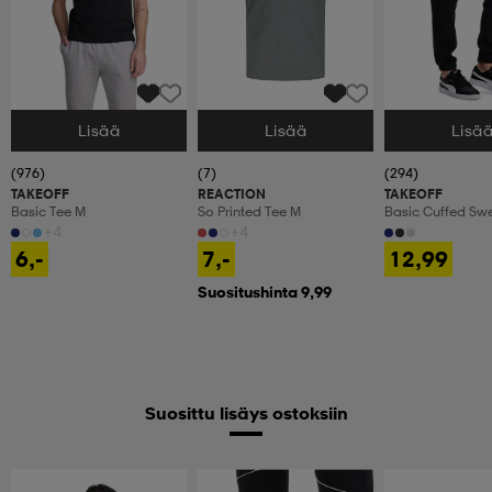
Lisää
Lisää
Lisä
Valitse Koko
Valitse Koko
Valitse Koko
(976)
(7)
(294)
TAKEOFF
REACTION
TAKEOFF
Basic Tee M
So Printed Tee M
Basic Cuffed Sw
Olohousut, Miest
+4
+4
6,-
7,-
12,99
Suositushinta 9,99
Suosittu lisäys ostoksiin