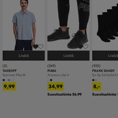
Lisää
Lisää
Lisä
Valitse Koko
Valitse Koko
Valitse Koko
(2)
(269)
(925)
TAKEOFF
PUMA
FRANK DANDY
Summer Pike M
Anzarun Lite U
So 5p Ed Solid S
+2
9,99
34,99
8,-
Suositushinta 56,99
Suositushinta 