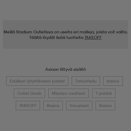
Meillä Stadium Outletissa on useita eri malleja, joista voit valita.
Täältä löydät lisää tuotteita
TAKEOFF
Asiaan liittyvä sisältö
Edulliset lyhythihaiset paidat
Talviurheilu
basics
Outlet Deals
Miesten vaatteet
T-paidat
TAKEOFF
Basics
Varusteet
Basics