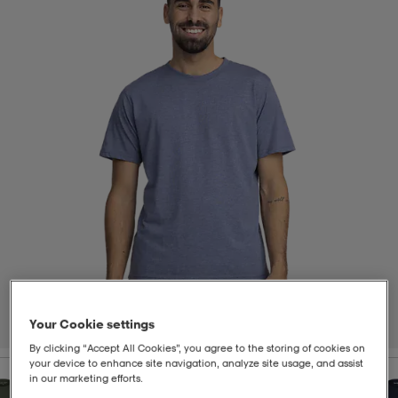
t
uskengät
dat
uskengät
alit
saappaat
t
alit
aatteet
saappaat
it
alit
it
saappaat
elikengät
 & hameet
kengät & saappaat
 & paidat
elikengät
aatteet
kengät & saappaat
t & Uimapuvut
kengät
set
kengät & saappaat
et
kengät
Your Cookie settings
1
/
4
By clicking “Accept All Cookies”, you agree to the storing of cookies on
your device to enhance site navigation, analyze site usage, and assist
aatteet
tarvikkeet
olasit
kengät
rrastot
tarvikkeet
in our marketing efforts.