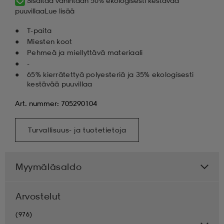
Sisältää vähintään 50% ekologisesti kestävää
puuvillaa
Lue lisää
T-paita
Miesten koot
Pehmeä ja miellyttävä materiaali
-
65% kierrätettyä polyesteriä ja 35% ekologisesti
kestävää puuvillaa
Art. nummer: 705290104
Turvallisuus- ja tuotetietoja
Myymäläsaldo
Arvostelut
(976)