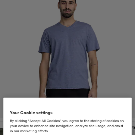
t
uskengät
dat
uskengät
alit
saappaat
t
alit
aatteet
saappaat
it
alit
it
saappaat
elikengät
 & hameet
kengät & saappaat
 & paidat
elikengät
aatteet
kengät & saappaat
t & Uimapuvut
kengät
set
kengät & saappaat
et
kengät
1
/
4
Your Cookie settings
By clicking “Accept All Cookies”, you agree to the storing of cookies on
aatteet
tarvikkeet
olasit
kengät
rrastot
tarvikkeet
your device to enhance site navigation, analyze site usage, and assist
in our marketing efforts.