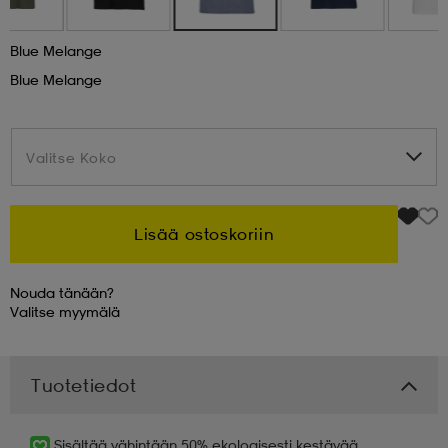
 & otsanauhat
 & otsanauhat
asut
Blue Melange
Blue Melange
et
Valitse Koko
Valitse Koko
rrastot
s
Lisää ostoskoriin
s
Nouda tänään?
Valitse
myymälä
Tuotetiedot
Sisältää vähintään 50% ekologisesti kestävää