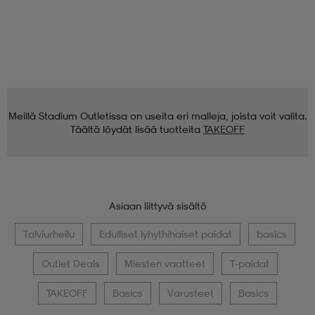
Meillä Stadium Outletissa on useita eri malleja, joista voit valita.
Täältä löydät lisää tuotteita
TAKEOFF
Asiaan liittyvä sisältö
Talviurheilu
Edulliset lyhythihaiset paidat
basics
Outlet Deals
Miesten vaatteet
T-paidat
TAKEOFF
Basics
Varusteet
Basics