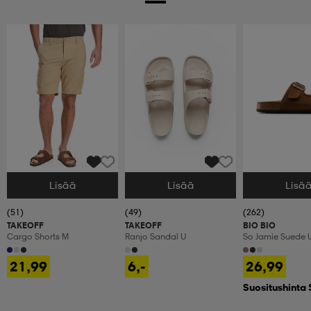
Lisää
Lisää
Lisä
Valitse Koko
Valitse Koko
Valitse Koko
(51)
(49)
(262)
TAKEOFF
TAKEOFF
BIO BIO
Cargo Shorts M
Ranjo Sandal U
So Jamie Suede 
21,99
6,-
26,99
Suositushinta 