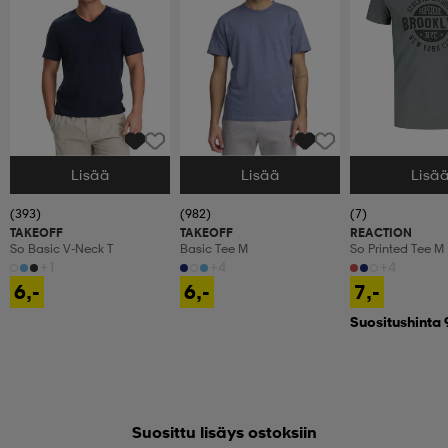
Lisää
Lisää
Lisä
Valitse Koko
Valitse Koko
Valitse Koko
(393)
(982)
(7)
TAKEOFF
TAKEOFF
REACTION
So Basic V-Neck T
Basic Tee M
So Printed Tee M
+1
+4
+4
6,-
6,-
7,-
Suositushinta 
Suosittu lisäys ostoksiin