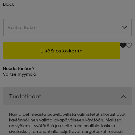
Black
 & otsanauhat
 & otsanauhat
asut
Valitse Koko
Valitse Koko
et
Lisää ostoskoriin
rrastot
s
Nouda tänään?
Valitse
myymälä
s
Tuotetiedot
Nämä pehmeästä puuvillatvillistä valmistetut shortsit ovat
käytännöllinen valinta jokapäiväiseen käyttöön. Mallissa
on vyölenkit vyötäröllä ja useita toiminnallisia taskuja –
sivutaskut, tarranauhalla suljettavat cargotaskut reisissä