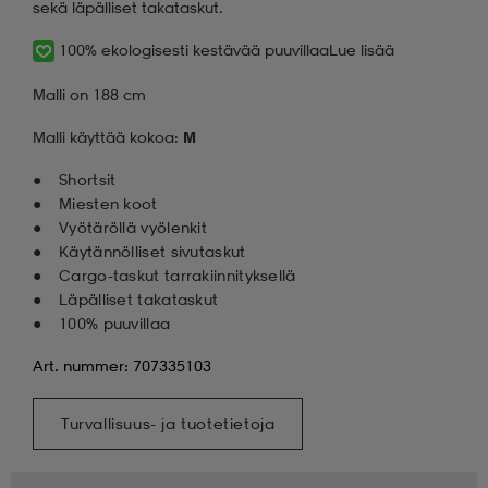
sekä läpälliset takataskut.
100% ekologisesti kestävää puuvillaa
Lue lisää
Malli on 188 cm
Malli käyttää kokoa:
M
Shortsit
Miesten koot
Vyötäröllä vyölenkit
Käytännölliset sivutaskut
Cargo-taskut tarrakiinnityksellä
Läpälliset takataskut
100% puuvillaa
Art. nummer: 707335103
Turvallisuus- ja tuotetietoja