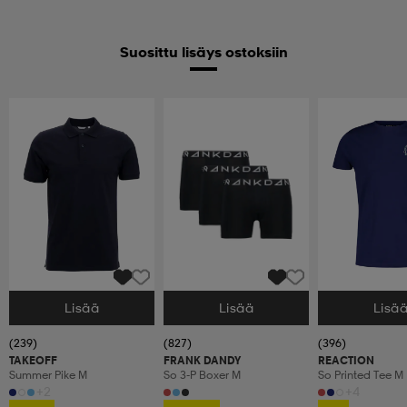
Suosittu lisäys ostoksiin
Lisää
Lisää
Lisä
Valitse Koko
Valitse Koko
Valitse Koko
(239)
(827)
(396)
TAKEOFF
FRANK DANDY
REACTION
Summer Pike M
So 3-P Boxer M
So Printed Tee M
+2
+4