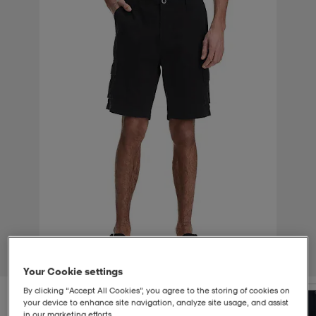
t
uskengät
dat
uskengät
alit
saappaat
t
alit
aatteet
saappaat
it
alit
it
saappaat
elikengät
 & hameet
kengät & saappaat
 & paidat
elikengät
aatteet
kengät & saappaat
t & Uimapuvut
kengät
set
kengät & saappaat
et
kengät
1
/
4
Your Cookie settings
By clicking “Accept All Cookies”, you agree to the storing of cookies on
aatteet
tarvikkeet
olasit
kengät
rrastot
tarvikkeet
your device to enhance site navigation, analyze site usage, and assist
in our marketing efforts.