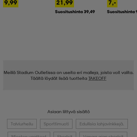
9,99
21,99
7,-
Suositushinta 39,49
Suositushinta 
Meillä Stadium Outletissa on useita eri malleja, joista voit valita.
Täältä löydät lisää tuotteita
TAKEOFF
Asiaan liittyvä sisältö
Talviurheilu
Sporttimuoti
Edullisia lahjavinkkejä.
Miesten vaatteet
Shortsit
Vapaa-ajan shortsit