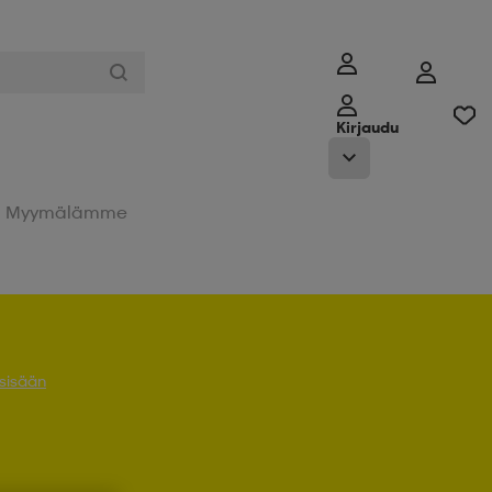
Kirjaudu
Myymälämme
 sisään