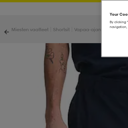
Your Cook
By clicking 
navigation, 
|
|
|
Miesten vaatteet
Shortsit
Vapaa-ajan shortsit
Ca