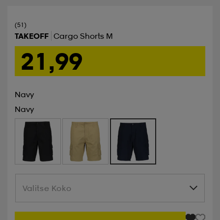
(51)
TAKEOFF
Cargo Shorts M
21,99
Navy
Navy
Valitse Koko
Valitse Koko