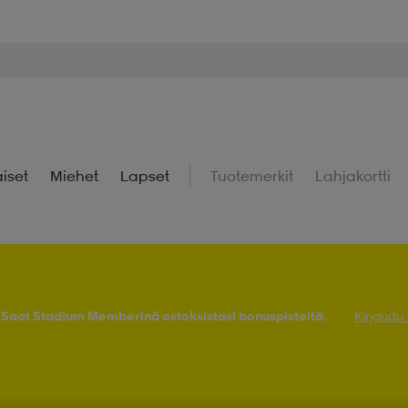
iset
Miehet
Lapset
Tuotemerkit
Lahjakortti
! Saat Stadium Memberinä ostoksistasi bonuspisteitä.
Kirjaudu