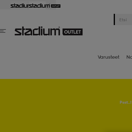
Varusteet
Na
Psst..