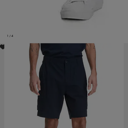
1
/
4