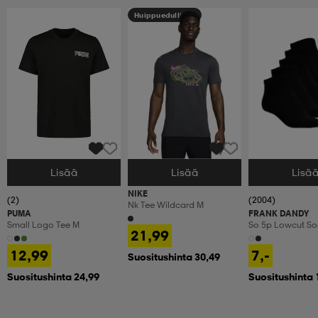
Huippuedullinen
Lisää
Lisää
Lisä
Valitse Koko
Valitse Koko
Valitse Koko
NIKE
(2)
(2004)
Nk Tee Wildcard M
PUMA
FRANK DANDY
Small Logo Tee M
So 5p Lowcut So
21,99
12,99
7,-
Suositushinta 30,49
Suositushinta 24,99
Suositushinta 