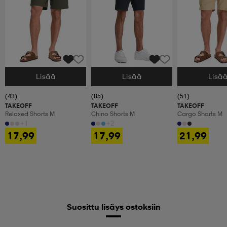
Lisää
Lisää
Lisä
Valitse Koko
Valitse Koko
Valitse Koko
(43)
(85)
(51)
TAKEOFF
TAKEOFF
TAKEOFF
Relaxed Shorts M
Chino Shorts M
Cargo Shorts M
+1
+2
17,99
17,99
21,99
Suosittu lisäys ostoksiin