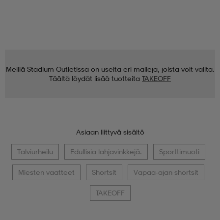
Meillä Stadium Outletissa on useita eri malleja, joista voit valita.
Täältä löydät lisää tuotteita
TAKEOFF
Asiaan liittyvä sisältö
Talviurheilu
Edullisia lahjavinkkejä.
Sporttimuoti
Miesten vaatteet
Shortsit
Vapaa-ajan shortsit
TAKEOFF