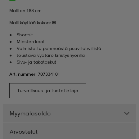
Malli on 188 cm
Malli käyttää kokoa:
M
Shortsit
Miesten koot
Valmistettu pehmeästä puuvillatwillistä
Joustava vyötärö kiristysnyörillä
Sivu- ja takataskut
Art. nummer: 707334101
Turvallisuus- ja tuotetietoja
Myymäläsaldo
Arvostelut