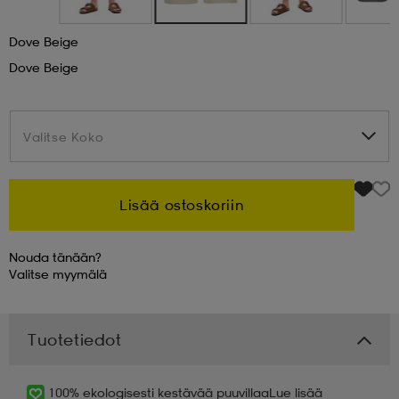
 & otsanauhat
 & otsanauhat
asut
Dove Beige
Dove Beige
et
Valitse Koko
Valitse Koko
rrastot
s
Lisää ostoskoriin
s
Nouda tänään?
Valitse
myymälä
Tuotetiedot
100% ekologisesti kestävää puuvillaa
Lue lisää