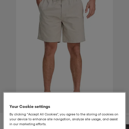
t
uskengät
dat
uskengät
alit
saappaat
t
alit
aatteet
saappaat
it
alit
it
saappaat
elikengät
 & hameet
kengät & saappaat
 & paidat
elikengät
aatteet
kengät & saappaat
t & Uimapuvut
kengät
set
kengät & saappaat
et
kengät
1
/
4
Your Cookie settings
By clicking “Accept All Cookies”, you agree to the storing of cookies on
aatteet
tarvikkeet
olasit
kengät
rrastot
tarvikkeet
your device to enhance site navigation, analyze site usage, and assist
in our marketing efforts.