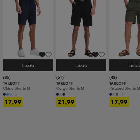
Lisää
Lisää
Lisä
Valitse Koko
Valitse Koko
Valitse Koko
(85)
(51)
(42)
TAKEOFF
TAKEOFF
TAKEOFF
Chino Shorts M
Cargo Shorts M
Relaxed Shorts M
+2
+1
17,99
21,99
17,99