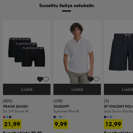
Suosittu lisäys ostoksiin
Lisää
Lisää
Lisä
Valitse Koko
Valitse Koko
Valitse Koko
(825)
(238)
(3)
FRANK DANDY
TAKEOFF
ST VINCENT POL
So 3-P Boxer M
Summer Pike M
Jack Swim Shorts
+2
+1
21,99
9,99
12,99
Suositushinta 39,49
Suositushinta 