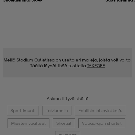
Meillä Stadium Outletissa on useita eri malleja, joista voit valita.
Täältä löydät lisää tuotteita
TAKEOFF
Asiaan liittyvä sisältö
Sporttimuoti
Talviurheilu
Edullisia lahjavinkkejä.
Miesten vaatteet
Shortsit
Vapaa-ajan shortsit