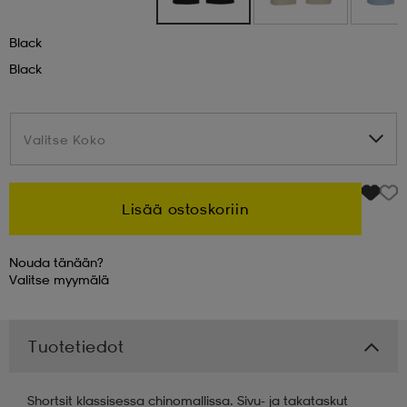
 & otsanauhat
 & otsanauhat
asut
Black
Black
et
Valitse Koko
Valitse Koko
rrastot
s
Lisää ostoskoriin
s
Nouda tänään?
Valitse
myymälä
Tuotetiedot
Shortsit klassisessa chinomallissa. Sivu- ja takataskut