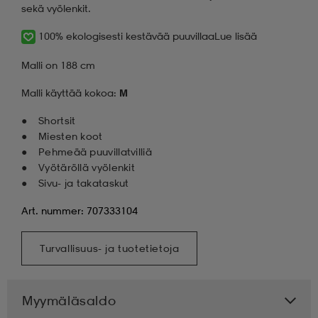
sekä vyölenkit.
100% ekologisesti kestävää puuvillaa
Lue lisää
Malli on 188 cm
Malli käyttää kokoa:
M
Shortsit
Miesten koot
Pehmeää puuvillatvilliä
Vyötäröllä vyölenkit
Sivu- ja takataskut
Art. nummer: 707333104
Turvallisuus- ja tuotetietoja
Myymäläsaldo