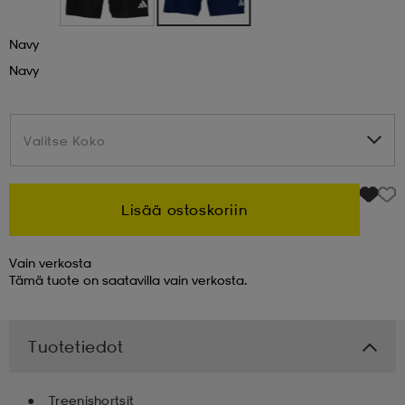
 & otsanauhat
 & otsanauhat
asut
Navy
Navy
et
Valitse Koko
Valitse Koko
rrastot
s
Lisää ostoskoriin
s
Vain verkosta
Tämä tuote on saatavilla vain verkosta.
Tuotetiedot
Treenishortsit