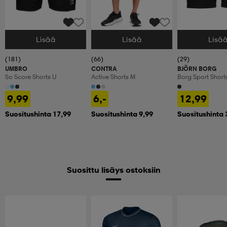
Lisää
Lisää
Lisä
Valitse Koko
Valitse Koko
Valitse Koko
(181)
(66)
(29)
UMBRO
CONTRA
BJÖRN BORG
So Score Shorts U
Active Shorts M
Borg Sport Short
9,99
6,-
12,99
Suositushinta 17,99
Suositushinta 9,99
Suositushinta 
Suosittu lisäys ostoksiin