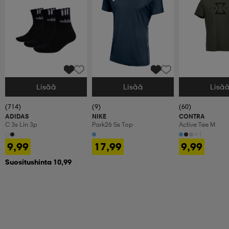
Lisää
Lisää
Lisä
Valitse Koko
Valitse Koko
Valitse Koko
(714)
(9)
(60)
ADIDAS
NIKE
CONTRA
C 3s Lin 3p
Park26 Ss Top
Active Tee M
+1
9,99
17,99
9,99
Suositushinta 10,99