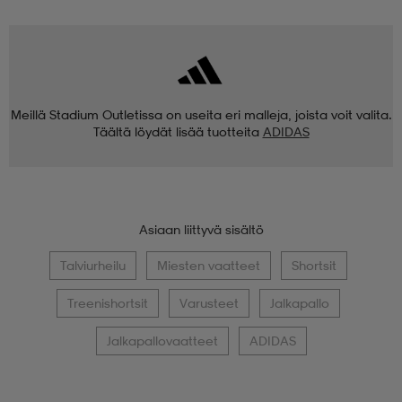
Meillä Stadium Outletissa on useita eri malleja, joista voit valita.
Täältä löydät lisää tuotteita
ADIDAS
Asiaan liittyvä sisältö
Talviurheilu
Miesten vaatteet
Shortsit
Treenishortsit
Varusteet
Jalkapallo
Jalkapallovaatteet
ADIDAS