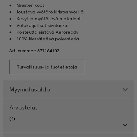
Miesten koot
Joustava vyötärö kiristysnyörillä
Kevyt ja myötäilevä materiaali
Vetoketjulliset sivutaskut
Kosteutta siirtävä Aeroready
100% kierrätettyä polyesteriä
Art. nummer: 377164102
Turvallisuus- ja tuotetietoja
Myymäläsaldo
Arvostelut
(4)