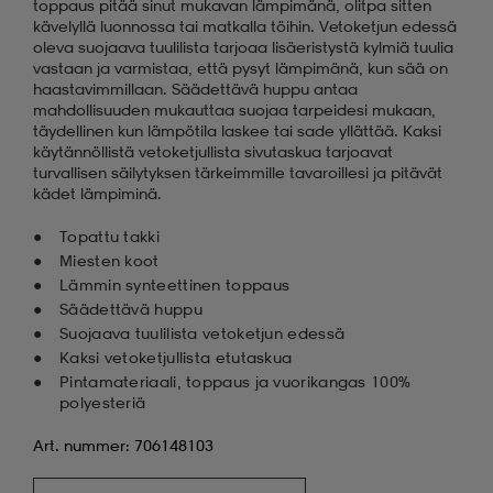
toppaus pitää sinut mukavan lämpimänä, olitpa sitten
kävelyllä luonnossa tai matkalla töihin. Vetoketjun edessä
oleva suojaava tuulilista tarjoaa lisäeristystä kylmiä tuulia
vastaan ja varmistaa, että pysyt lämpimänä, kun sää on
haastavimmillaan. Säädettävä huppu antaa
mahdollisuuden mukauttaa suojaa tarpeidesi mukaan,
täydellinen kun lämpötila laskee tai sade yllättää. Kaksi
käytännöllistä vetoketjullista sivutaskua tarjoavat
turvallisen säilytyksen tärkeimmille tavaroillesi ja pitävät
kädet lämpiminä.
Topattu takki
Miesten koot
Lämmin synteettinen toppaus
Säädettävä huppu
Suojaava tuulilista vetoketjun edessä
Kaksi vetoketjullista etutaskua
Pintamateriaali, toppaus ja vuorikangas 100%
polyesteriä
Art. nummer: 706148103