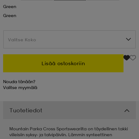
Green
 & otsanauhat
 & otsanauhat
asut
Green
et
Valitse Koko
Valitse Koko
rrastot
s
Lisää ostoskoriin
Nouda tänään?
s
Valitse
myymälä
Tuotetiedot
Mountain Parka Cross Sportswearilta on täydellinen takki
viileisiin syksy- ja talvipäiviin. Lämmin synteettinen