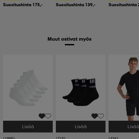
Suositushinta 175,-
Suositushinta 139,-
Suositushinta 
Muut ostivat myös
Lisää
Lisää
Lisä
Valitse Koko
Valitse Koko
Valitse Koko
(1995)
(715)
(436)