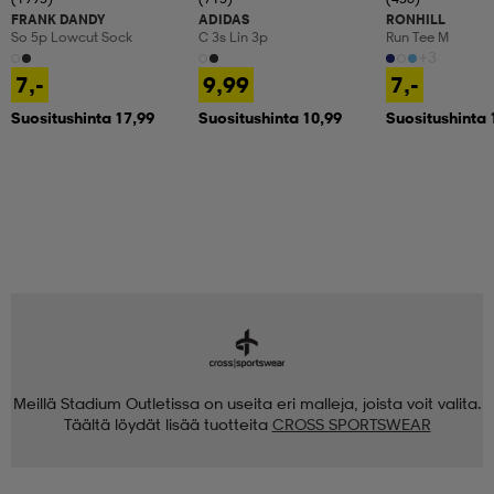
FRANK DANDY
ADIDAS
RONHILL
So 5p Lowcut Sock
C 3s Lin 3p
Run Tee M
+3
7,-
9,99
7,-
Suositushinta 17,99
Suositushinta 10,99
Suositushinta 
Meillä Stadium Outletissa on useita eri malleja, joista voit valita.
Täältä löydät lisää tuotteita
CROSS SPORTSWEAR