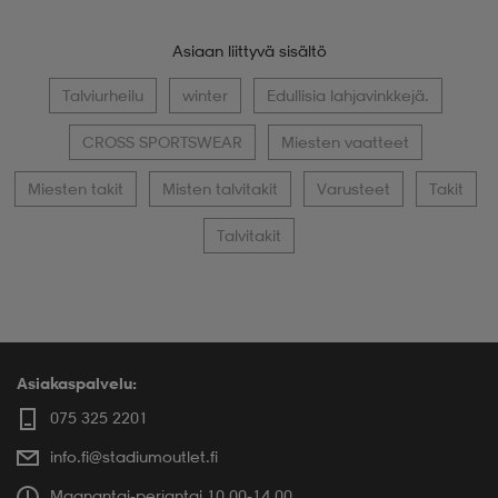
Asiaan liittyvä sisältö
Talviurheilu
winter
Edullisia lahjavinkkejä.
CROSS SPORTSWEAR
Miesten vaatteet
Miesten takit
Misten talvitakit
Varusteet
Takit
Talvitakit
Asiakaspalvelu:
075 325 2201
info.fi@stadiumoutlet.fi
Maanantai-perjantai 10.00-14.00