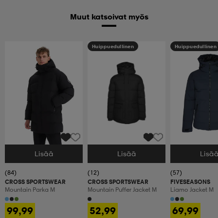
Muut katsoivat myös
Huippuedullinen
Huippuedullinen
Lisää
Lisää
Lisä
Valitse Koko
Valitse Koko
Valitse Koko
(84)
(12)
(57)
CROSS SPORTSWEAR
CROSS SPORTSWEAR
FIVESEASONS
Mountain Parka M
Mountain Puffer Jacket M
Liamo Jacket M
99,99
52,99
69,99