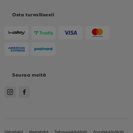
Osta turvallisesti
Seuraa meitä
Ostoehdot
Jäsenehdot
Tietosuojakäytäntö
Arvostelukäytäntö