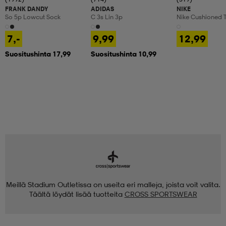
FRANK DANDY
ADIDAS
NIKE
So 5p Lowcut Sock
C 3s Lin 3p
Nike Cushioned T
Crew Socks
7,-
9,99
12,99
Suositushinta 17,99
Suositushinta 10,99
Meillä Stadium Outletissa on useita eri malleja, joista voit valita.
Täältä löydät lisää tuotteita
CROSS SPORTSWEAR