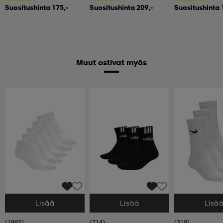
Suositushinta 175,-
Suositushinta 209,-
Suositushinta 
Muut ostivat myös
Lisää
Lisää
Lisä
Valitse Koko
Valitse Koko
Valitse Koko
(1992)
(714)
(319)