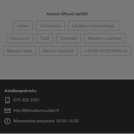
Asiaan liittyvä sisältö
winter
Talviurheilu
Edullisia lahjavinkkejä.
Varusteet
Takit
Talvitakit
Miesten vaatteet
Miesten takit
Misten talvitakit
CROSS SPORTSWEAR
Asiakaspalvelu:
075 325 2201
info.fi@stadiumoutlet.fi
Maanantai-perjantai 10.00-14.00