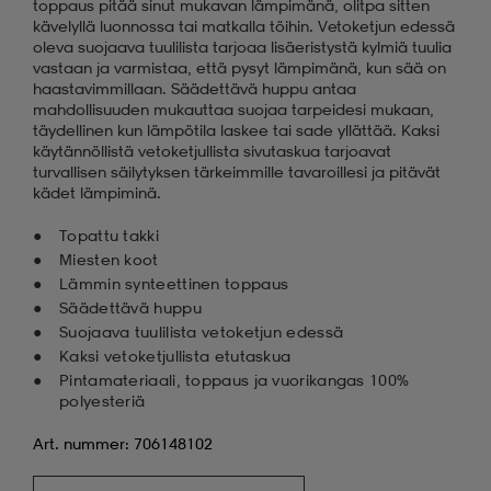
toppaus pitää sinut mukavan lämpimänä, olitpa sitten
kävelyllä luonnossa tai matkalla töihin. Vetoketjun edessä
oleva suojaava tuulilista tarjoaa lisäeristystä kylmiä tuulia
vastaan ja varmistaa, että pysyt lämpimänä, kun sää on
haastavimmillaan. Säädettävä huppu antaa
mahdollisuuden mukauttaa suojaa tarpeidesi mukaan,
täydellinen kun lämpötila laskee tai sade yllättää. Kaksi
käytännöllistä vetoketjullista sivutaskua tarjoavat
turvallisen säilytyksen tärkeimmille tavaroillesi ja pitävät
kädet lämpiminä.
Topattu takki
Miesten koot
Lämmin synteettinen toppaus
Säädettävä huppu
Suojaava tuulilista vetoketjun edessä
Kaksi vetoketjullista etutaskua
Pintamateriaali, toppaus ja vuorikangas 100%
polyesteriä
Art. nummer: 706148102