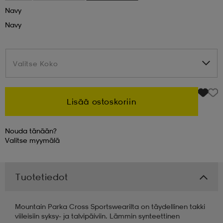
Navy
 & otsanauhat
 & otsanauhat
asut
Navy
et
Valitse Koko
Valitse Koko
rrastot
s
Lisää ostoskoriin
Nouda tänään?
s
Valitse
myymälä
Tuotetiedot
Mountain Parka Cross Sportswearilta on täydellinen takki
viileisiin syksy- ja talvipäiviin. Lämmin synteettinen