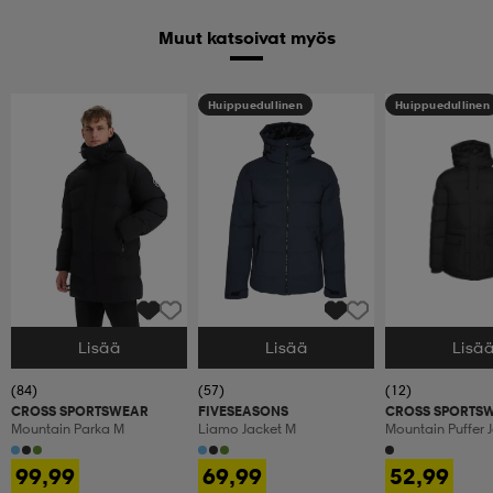
Muut katsoivat myös
Huippuedullinen
Huippuedullinen
Lisää
Lisää
Lisä
Valitse Koko
Valitse Koko
Valitse Koko
(84)
(57)
(12)
CROSS SPORTSWEAR
FIVESEASONS
CROSS SPORTS
Mountain Parka M
Liamo Jacket M
Mountain Puffer 
99,99
69,99
52,99