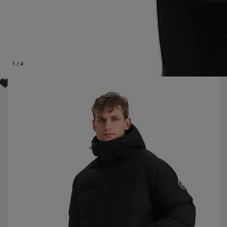
1
/
4