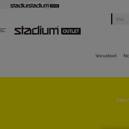
Varusteet
Na
Psst..