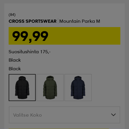
(84)
CROSS SPORTSWEAR
Mountain Parka M
99,99
Suositushinta 175,-
Black
Black
Valitse Koko
Valitse Koko