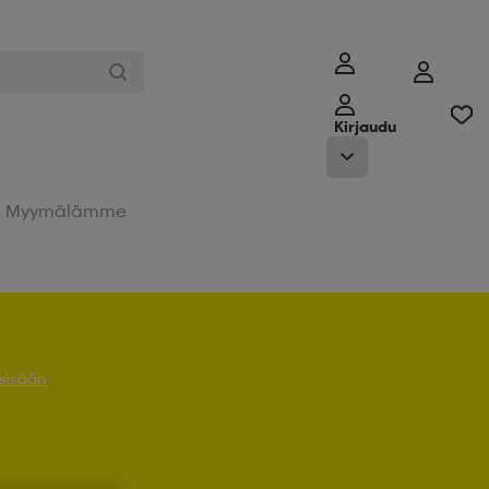
Kirjaudu
Myymälämme
 sisään