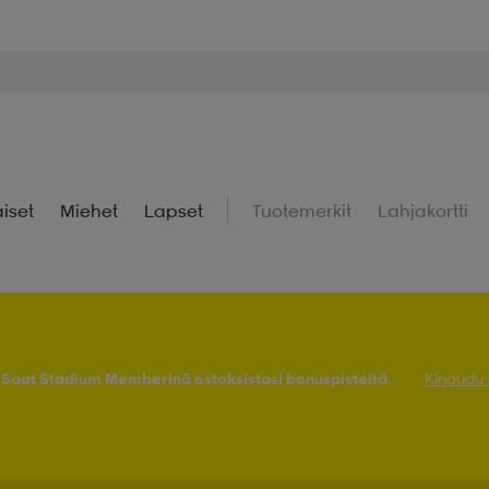
iset
Miehet
Lapset
Tuotemerkit
Lahjakortti
! Saat Stadium Memberinä ostoksistasi bonuspisteitä.
Kirjaudu