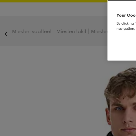
Your Cook
By clicking 
navigation, 
|
|
Miesten vaatteet
Miesten takit
Miesten untuvataki