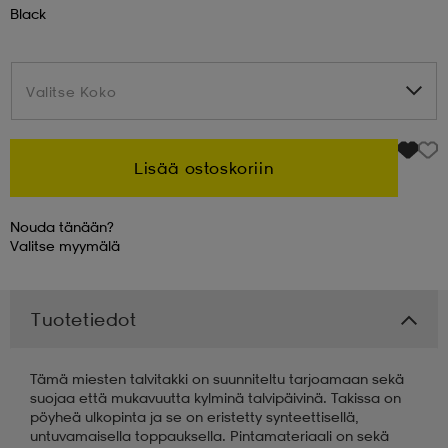
Black
 & otsanauhat
 & otsanauhat
asut
Valitse Koko
Valitse Koko
et
Lisää ostoskoriin
rrastot
s
Nouda tänään?
Valitse
myymälä
s
Tuotetiedot
Tämä miesten talvitakki on suunniteltu tarjoamaan sekä
suojaa että mukavuutta kylminä talvipäivinä. Takissa on
pöyheä ulkopinta ja se on eristetty synteettisellä,
untuvamaisella toppauksella. Pintamateriaali on sekä