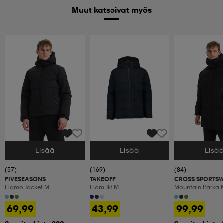
Muut katsoivat myös
Huippuedullinen
Lisää
Lisää
Lisä
Valitse Koko
Valitse Koko
Valitse Koko
(57)
(169)
(84)
FIVESEASONS
TAKEOFF
CROSS SPORTS
Liamo Jacket M
Liam Jkt M
Mountain Parka 
69,99
43,99
99,99