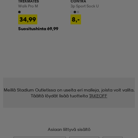
TREKMATES
CONTRA
Walk Pro M
3p Sport Sock U
34,99
8,-
Suositushinta 69,99
Meillä Stadium Outletissa on useita eri malleja, joista voit valita.
Täältä löydät lisää tuotteita
TAKEOFF
Asiaan liittyvä sisältö