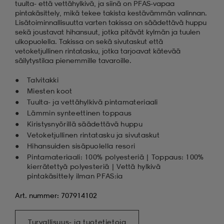
tuulta- että vettähylkivä, ja siinä on PFAS-vapaa
pintakäsittely, mikä tekee takista kestävämmän valinnan.
Lisätoiminnallisuutta varten takissa on säädettävä huppu
sekä joustavat hihansuut, jotka pitävät kylmän ja tuulen
ulkopuolella. Takissa on sekä sivutaskut että
vetoketjullinen rintatasku, jotka tarjoavat kätevää
säilytystilaa pienemmille tavaroille.
Talvitakki
Miesten koot
Tuulta- ja vettähylkivä pintamateriaali
Lämmin synteettinen toppaus
Kiristysnyörillä säädettävä huppu
Vetoketjullinen rintatasku ja sivutaskut
Hihansuiden sisäpuolella resori
Pintamateriaali: 100% polyesteriä | Toppaus: 100%
kierrätettyä polyesteriä | Vettä hylkivä
pintakäsittely ilman PFAS:ia
Art. nummer: 707914102
Turvallisuus- ja tuotetietoja