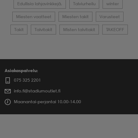
Edullisia lahjavinkkejä.
Talviurheilu
winter
Miesten vaatteet
Miesten takit
Varusteet
Takit
Talvitakit
Misten talvitakit
TAKEOFF
Asiakaspalvelu:
075 325 2201
info.fi@stadiumoutlet.fi
Maanantai-perjantai 10.00-14.00