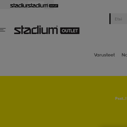
Varusteet
Na
Psst..