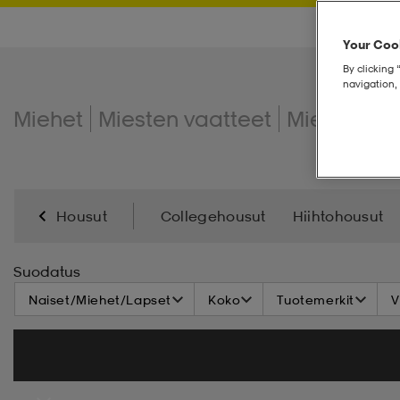
Your Cook
By clicking 
navigation, 
Miehet
Miesten vaatteet
Miesten ho
Housut
Collegehousut
Hiihtohousut
Ulkoiluhousut
Suodatus
Naiset/Miehet/Lapset
Koko
Tuotemerkit
V