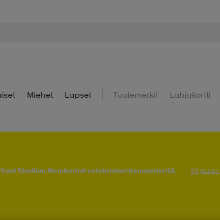
iset
Miehet
Lapset
Tuotemerkit
Lahjakortti
! Saat Stadium Memberinä ostoksistasi bonuspisteitä.
Kirjaudu