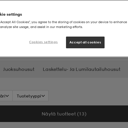
ie settings
“Accept All Cookies”, you agree to the storing of cookies on your device to enhance 
analyze site usage, and assist in our marketing efforts.
usut
Miesten treenihousut
Cookies settings
Accept all cookies
Juoksuhousut
Laskettelu- Ja Lumilautailuhousut
äri
Tuotetyyppi
Näytä tuotteet (13)