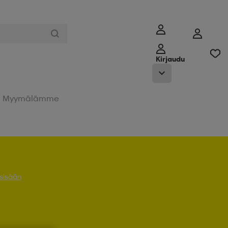
Kirjaudu
Myymälämme
 sisään