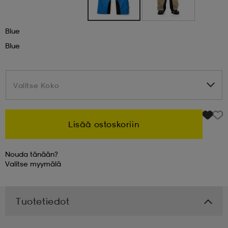
 & otsanauhat
 & otsanauhat
asut
Blue
Blue
et
Valitse Koko
Valitse Koko
rrastot
s
Lisää ostoskoriin
s
Nouda tänään?
Valitse
myymälä
Tuotetiedot