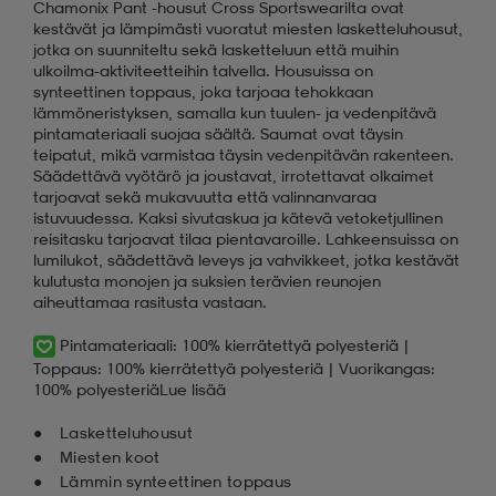
Chamonix Pant -housut Cross Sportswearilta ovat
kestävät ja lämpimästi vuoratut miesten lasketteluhousut,
jotka on suunniteltu sekä lasketteluun että muihin
ulkoilma-aktiviteetteihin talvella. Housuissa on
synteettinen toppaus, joka tarjoaa tehokkaan
lämmöneristyksen, samalla kun tuulen- ja vedenpitävä
pintamateriaali suojaa säältä. Saumat ovat täysin
teipatut, mikä varmistaa täysin vedenpitävän rakenteen.
Säädettävä vyötärö ja joustavat, irrotettavat olkaimet
tarjoavat sekä mukavuutta että valinnanvaraa
istuvuudessa. Kaksi sivutaskua ja kätevä vetoketjullinen
reisitasku tarjoavat tilaa pientavaroille. Lahkeensuissa on
lumilukot, säädettävä leveys ja vahvikkeet, jotka kestävät
kulutusta monojen ja suksien terävien reunojen
aiheuttamaa rasitusta vastaan.
Pintamateriaali: 100% kierrätettyä polyesteriä |
Toppaus: 100% kierrätettyä polyesteriä | Vuorikangas:
100% polyesteriä
Lue lisää
Lasketteluhousut
Miesten koot
Lämmin synteettinen toppaus