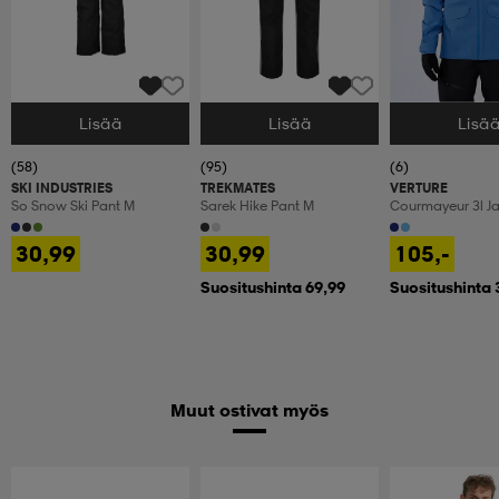
Lisää
Lisää
Lisä
Valitse Koko
Valitse Koko
Valitse Koko
(58)
(95)
(6)
SKI INDUSTRIES
TREKMATES
VERTURE
So Snow Ski Pant M
Sarek Hike Pant M
Courmayeur 3l J
30,99
30,99
105,-
Suositushinta 69,99
Suositushinta 
Muut ostivat myös