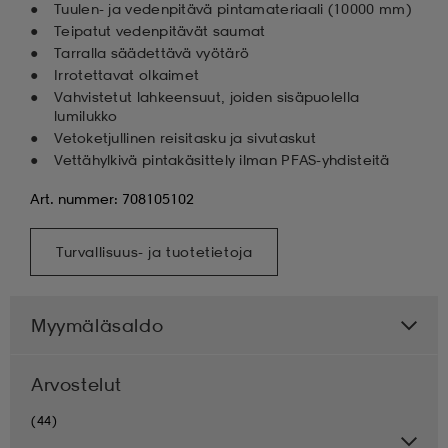
Tuulen- ja vedenpitävä pintamateriaali (10 000 mm)
Teipatut vedenpitävät saumat
Tarralla säädettävä vyötärö
Irrotettavat olkaimet
Vahvistetut lahkeensuut, joiden sisäpuolella
lumilukko
Vetoketjullinen reisitasku ja sivutaskut
Vettähylkivä pintakäsittely ilman PFAS-yhdisteitä
Art. nummer: 708105102
Turvallisuus- ja tuotetietoja
Myymäläsaldo
Arvostelut
(44)