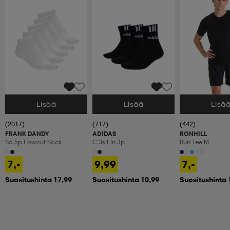
Lisää
Lisää
Lisä
Valitse Koko
Valitse Koko
Valitse Koko
(2017)
(717)
(442)
FRANK DANDY
ADIDAS
RONHILL
So 5p Lowcut Sock
C 3s Lin 3p
Run Tee M
+3
7,-
9,99
7,-
Suositushinta 17,99
Suositushinta 10,99
Suositushinta 