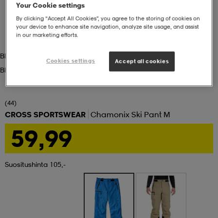
Your Cookie settings
By clicking “Accept All Cookies”, you agree to the storing of cookies on
set
asut
tarvikkeet
u- & treenikengät
your device to enhance site navigation, analyze site usage, and assist
in our marketing efforts.
Blue
olasit
eet & lapaset
Cookies settings
Accept all cookies
Blue
aatteet
(44)
CROSS SPORTSWEAR
Chamonix Ski Pant M
59,99
aatteet
rit
Suositushinta 105,-
eet & lapaset
eet & lapaset
olasit
et
rrastot
set