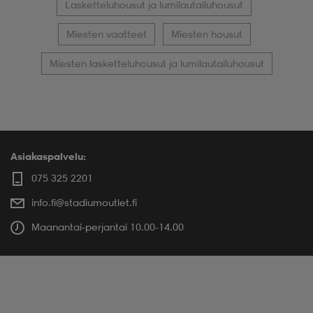
Lasketteluhousut ja lumilautailuhousut
Miesten vaatteet
Miesten housut
Miesten lasketteluhousut ja lumilautailuhousut
Asiakaspalvelu:
075 325 2201
info.fi@stadiumoutlet.fi
Maanantai-perjantai 10.00-14.00