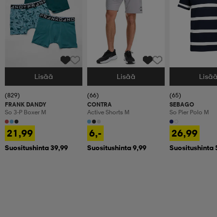
Lisää
Lisää
Lisä
Valitse Koko
Valitse Koko
Valitse Koko
(829)
(66)
(65)
FRANK DANDY
CONTRA
SEBAGO
So 3-P Boxer M
Active Shorts M
So Pier Polo M
21,99
6,-
26,99
Suositushinta 39,99
Suositushinta 9,99
Suositushinta 