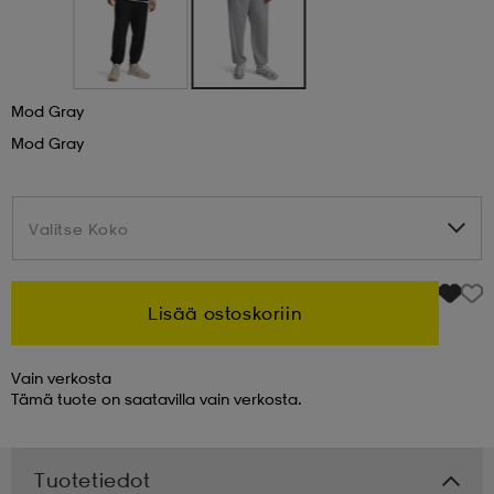
 & otsanauhat
 & otsanauhat
asut
Mod Gray
et
Mod Gray
rrastot
s
Valitse Koko
Valitse Koko
s
Lisää ostoskoriin
Vain verkosta
Tämä tuote on saatavilla vain verkosta.
Tuotetiedot