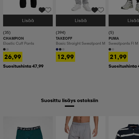
Lisää
Lisää
Lisä
Valitse Koko
Valitse Koko
Valitse Koko
(35)
(394)
(5)
CHAMPION
TAKEOFF
PUMA
Elastic Cuff Pants
Basic Straight Sweatpant M
Sweatpants Fl M
26,99
12,99
21,99
Suositushinta 47,99
Suositushinta 
Suosittu lisäys ostoksiin