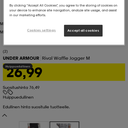
By clicking “Accept All Cookies”, you agree to the storing of cookies on
your device to enhance site navigation, analyze site usage, and assist
set
asut
tarvikkeet
u- & treenikengät
in our marketing efforts.
Mod Gray
Cookies settings
Accept all cookies
Mod Gray
olasit
eet & lapaset
(2)
aatteet
UNDER ARMOUR
Rival Waffle Jogger M
26,99
Huippuedullinen
aatteet
rit
Suositushinta 76,49
Huippuedullinen
eet & lapaset
eet & lapaset
olasit
Edullinen hinta suositulle tuotteelle.
et
rrastot
set