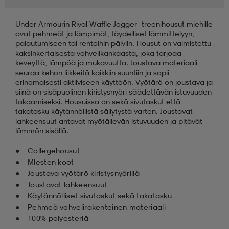
Under Armourin Rival Waffle Jogger -treenihousut miehille
ovat pehmeät ja lämpimät, täydelliset lämmittelyyn,
palautumiseen tai rentoihin päiviin. Housut on valmistettu
kaksinkertaisesta vohvelikankaasta, joka tarjoaa
keveyttä, lämpöä ja mukavuutta. Joustava materiaali
seuraa kehon liikkeitä kaikkiin suuntiin ja sopii
erinomaisesti aktiiviseen käyttöön. Vyötärö on joustava ja
siinä on sisäpuolinen kiristysnyöri säädettävän istuvuuden
takaamiseksi. Housuissa on sekä sivutaskut että
takatasku käytännöllistä säilytystä varten. Joustavat
lahkeensuut antavat myötäilevän istuvuuden ja pitävät
lämmön sisällä.
Collegehousut
Miesten koot
Joustava vyötärö kiristysnyörillä
Joustavat lahkeensuut
Käytännölliset sivutaskut sekä takatasku
Pehmeä vohvelirakenteinen materiaali
100% polyesteriä