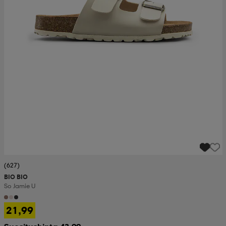
(627)
BIO BIO
So Jamie U
21,99