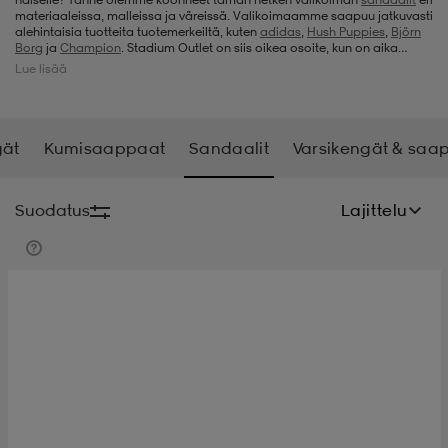
materiaaleissa, malleissa ja väreissä. Valikoimaamme saapuu jatkuvasti
alehintaisia tuotteita tuotemerkeiltä, kuten
adidas
,
Hush Puppies
,
Björn
t
uskengät
dat
uskengät
alit
Borg
ja
Champion
. Stadium Outlet on siis oikea osoite, kun on aika
hankkia uudet naisten sandaalit.
Lue lisää
saappaat
t
alit
aatteet
saappaat
gät
Kumisaappaat
Sandaalit
Varsikengät & saa
it
alit
it
saappaat
elikengät
Suodatus
Lajittelu
 & hameet
kengät & saappaat
 & paidat
elikengät
aatteet
kengät & saappaat
t & Uimapuvut
kengät
set
kengät & saappaat
et
kengät
aatteet
tarvikkeet
olasit
kengät
rrastot
tarvikkeet