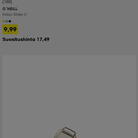
(150)
O´NEILL
Kelso Slider U
9,99
Suositushinta 17,49