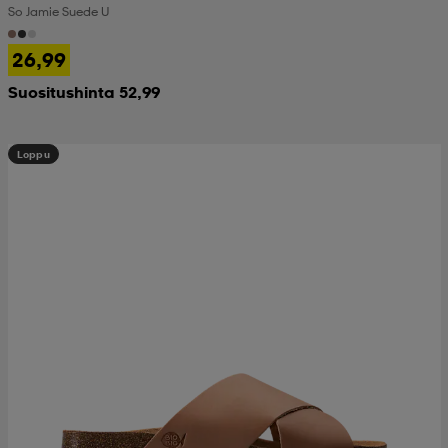
So Jamie Suede U
 & otsanauhat
 & otsanauhat
asut
26,99
Suositushinta 52,99
et
Loppu
rrastot
s
s