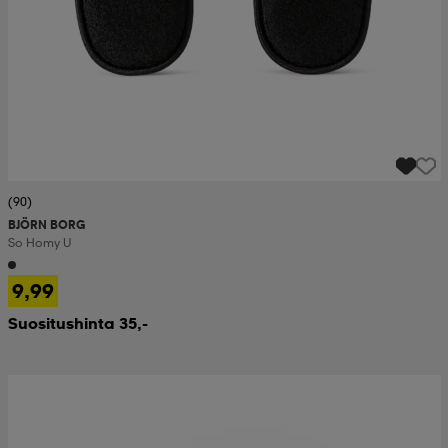
(90)
BJÖRN BORG
So Homy U
9,99
Suositushinta 35,-