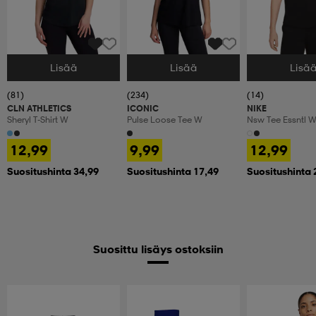
Lisää
Lisää
Lisä
Valitse Koko
Valitse Koko
Valitse Koko
(81)
(234)
(14)
CLN ATHLETICS
ICONIC
NIKE
Sheryl T-Shirt W
Pulse Loose Tee W
Nsw Tee Essntl 
12,99
9,99
12,99
Suositushinta 34,99
Suositushinta 17,49
Suositushinta 
Suosittu lisäys ostoksiin