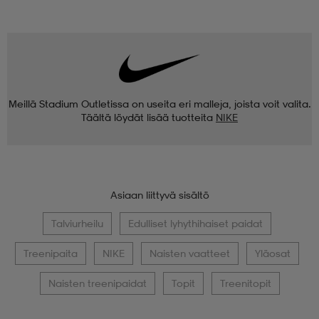
Meillä Stadium Outletissa on useita eri malleja, joista voit valita.
Täältä löydät lisää tuotteita
NIKE
Asiaan liittyvä sisältö
Talviurheilu
Edulliset lyhythihaiset paidat
Treenipaita
NIKE
Naisten vaatteet
Yläosat
Naisten treenipaidat
Topit
Treenitopit