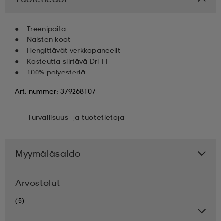
Treenipaita
Naisten koot
Hengittävät verkkopaneelit
Kosteutta siirtävä Dri-FIT
100% polyesteriä
Art. nummer: 379268107
Turvallisuus- ja tuotetietoja
Myymäläsaldo
Arvostelut
(5)