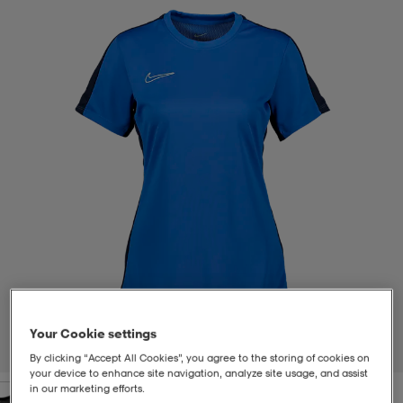
t
uskengät
dat
uskengät
alit
saappaat
t
alit
aatteet
saappaat
it
alit
it
saappaat
elikengät
 & hameet
kengät & saappaat
 & paidat
elikengät
aatteet
kengät & saappaat
t & Uimapuvut
kengät
set
kengät & saappaat
et
kengät
Your Cookie settings
1
/
4
By clicking “Accept All Cookies”, you agree to the storing of cookies on
aatteet
tarvikkeet
olasit
kengät
rrastot
tarvikkeet
your device to enhance site navigation, analyze site usage, and assist
in our marketing efforts.