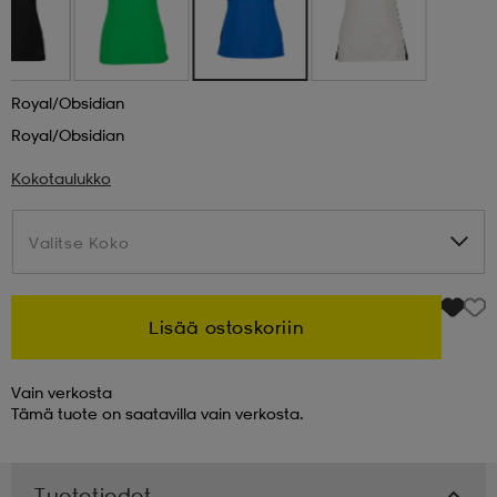
 & otsanauhat
 & otsanauhat
asut
Royal/obsidian
et
Royal/obsidian
Kokotaulukko
rrastot
s
Valitse Koko
Valitse Koko
s
Lisää ostoskoriin
Vain verkosta
Tämä tuote on saatavilla vain verkosta.
Tuotetiedot