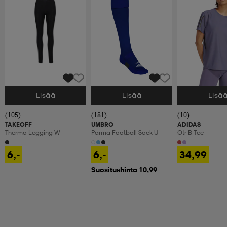
Lisää
Lisää
Lisä
Valitse Koko
Valitse Koko
Valitse Koko
(105)
(181)
(10)
TAKEOFF
UMBRO
ADIDAS
Thermo Legging W
Parma Football Sock U
Otr B Tee
6,-
6,-
34,99
Suositushinta 10,99