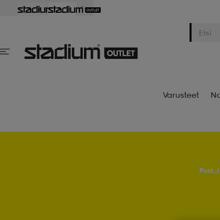
Varusteet
Na
Psst..