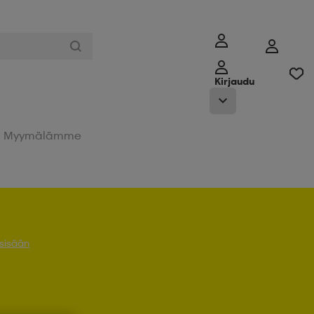
Kirjaudu
Myymälämme
 sisään