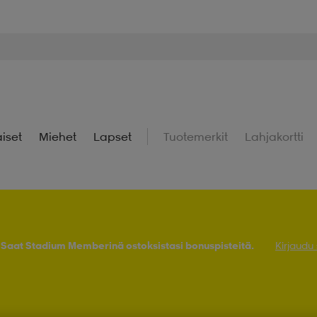
iset
Miehet
Lapset
Tuotemerkit
Lahjakortti
! Saat Stadium Memberinä ostoksistasi bonuspisteitä.
Kirjaudu