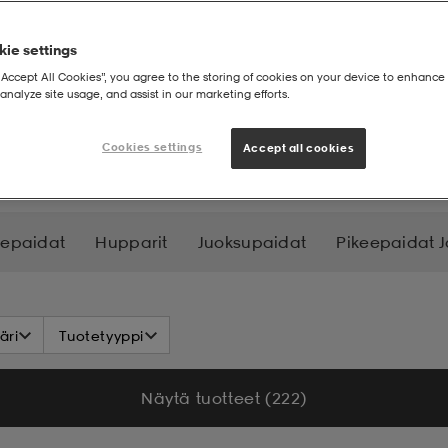
ie settings
“Accept All Cookies”, you agree to the storing of cookies on your device to enhance 
analyze site usage, and assist in our marketing efforts.
Cookies settings
Accept all cookies
cepaidat
Hupparit
Juoksupaidat
Pikeepaidat J
äri
Tuotetyyppi
Näytä tuotteet (222)