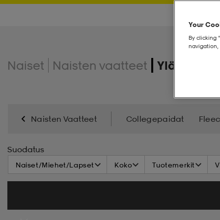
Your Cook
By clicking 
navigation, 
Naiset
Naisten vaatteet
Yläosat
Naisten Vaatteet
Collegepaidat
Flee
Suodatus
Naiset/Miehet/Lapset
Koko
Tuotemerkit
V