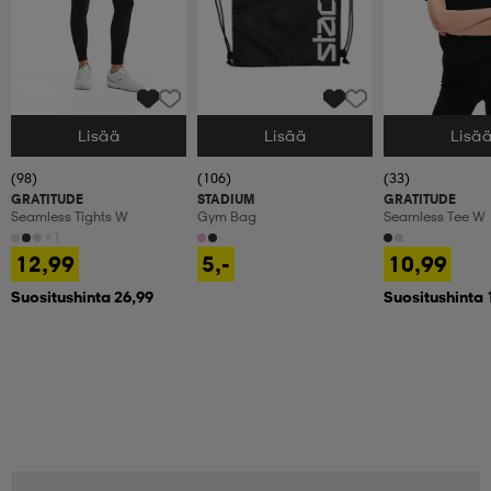
Lisää
Lisää
Lisä
Valitse Koko
Valitse Koko
Valitse Koko
(98)
(106)
(33)
GRATITUDE
STADIUM
GRATITUDE
Seamless Tights W
Gym Bag
Seamless Tee W
+1
12,99
5,-
10,99
Suositushinta 26,99
Suositushinta 