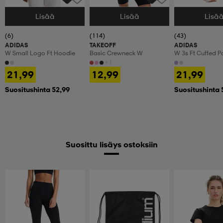
Lisää
Lisää
Lisä
Valitse Koko
Valitse Koko
Valitse Koko
(6)
(114)
(43)
ADIDAS
TAKEOFF
ADIDAS
W Small Logo Ft Hoodie
Basic Crewneck W
W 3s Ft Cuffed P
+1
21,99
12,99
21,99
Suositushinta 52,99
Suositushinta 
Suosittu lisäys ostoksiin