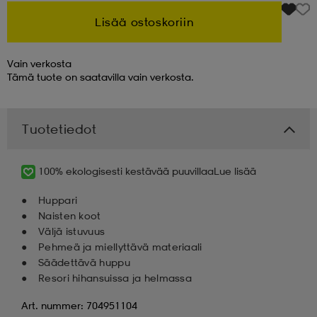
Lisää ostoskoriin
 & otsanauhat
 & otsanauhat
asut
Vain verkosta
Tämä tuote on saatavilla vain verkosta.
et
Tuotetiedot
rrastot
s
100% ekologisesti kestävää puuvillaa
Lue lisää
s
Huppari
Naisten koot
Väljä istuvuus
Pehmeä ja miellyttävä materiaali
Säädettävä huppu
Resori hihansuissa ja helmassa
Art. nummer: 704951104