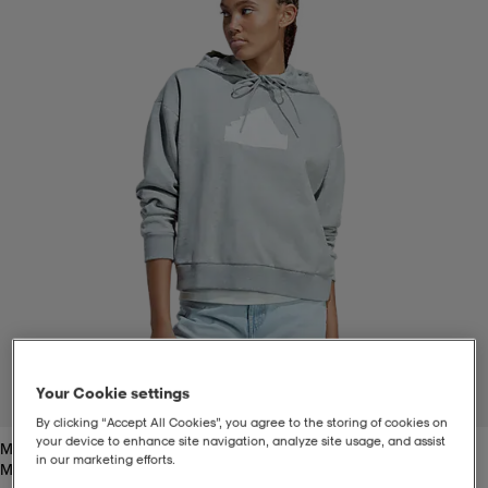
t
uskengät
dat
uskengät
alit
saappaat
t
alit
aatteet
saappaat
it
alit
it
saappaat
elikengät
 & hameet
kengät & saappaat
 & paidat
elikengät
aatteet
kengät & saappaat
t & Uimapuvut
kengät
set
kengät & saappaat
et
kengät
Your Cookie settings
1
/
5
By clicking “Accept All Cookies”, you agree to the storing of cookies on
your device to enhance site navigation, analyze site usage, and assist
Mgreyh
aatteet
tarvikkeet
olasit
kengät
rrastot
tarvikkeet
in our marketing efforts.
Mgreyh