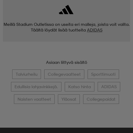
Meillä Stadium Outletissa on useita eri malleja, joista voit valita.
Täältä löydät lisää tuotteita
ADIDAS
Asiaan liittyvä sisältö
Talviurheilu
Collegevaatteet
Sporttimuoti
Edullisia lahjavinkkejä.
Katso hinta
ADIDAS
Naisten vaatteet
Yläosat
Collegepaidat