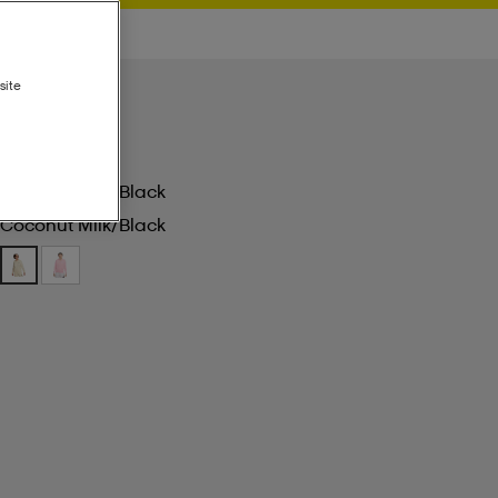
site
Coconut Milk/black
Coconut Milk/black