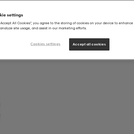
ie settings
“Accept All Cookies”, you agree to the storing of cookies on your device to enhance 
analyze site usage, and assist in our marketing efforts.
Cookies settings
Accept all cookies