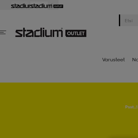
Varusteet
Na
Psst..