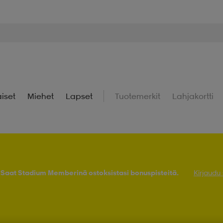
iset
Miehet
Lapset
Tuotemerkit
Lahjakortti
! Saat Stadium Memberinä ostoksistasi bonuspisteitä.
Kirjaudu