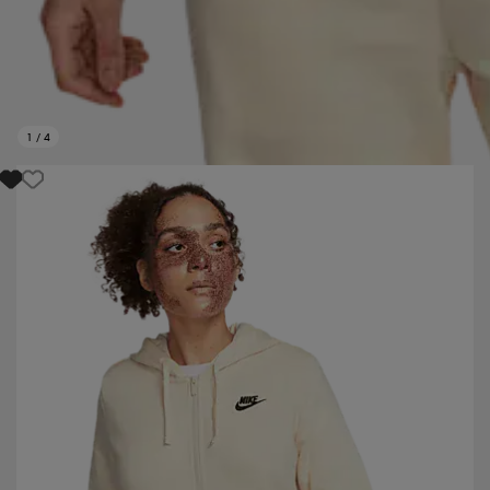
1
/
4