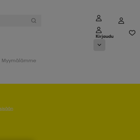
Kirjaudu
Myymälämme
 sisään