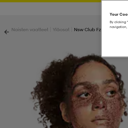
Your Cook
By clicking 
navigation, 
|
|
Naisten vaatteet
Yläosat
Nsw Club Fz Hoodie W