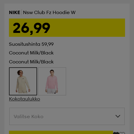
NIKE
Nsw Club Fz Hoodie W
26,99
Suositushinta 59,99
Coconut Milk/black
Coconut Milk/black
Kokotaulukko
Valitse Koko
Valitse Koko