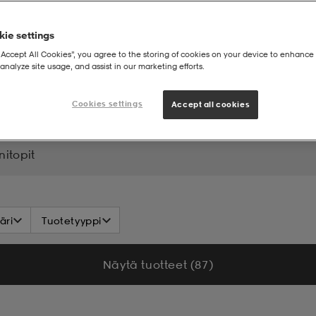
ie settings
“Accept All Cookies”, you agree to the storing of cookies on your device to enhance 
analyze site usage, and assist in our marketing efforts.
t
Cookies settings
Accept all cookies
nitopit
äri
Tuotetyyppi
Näytä tuotteet (87)