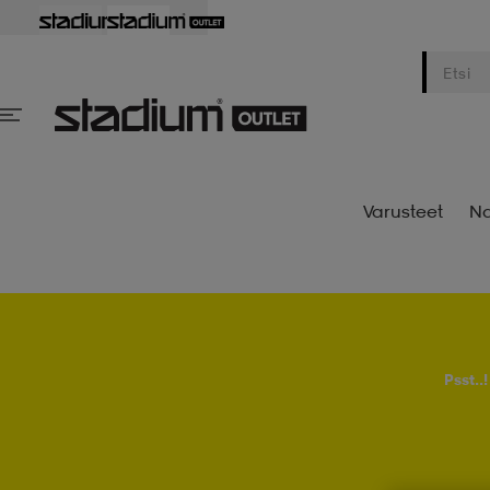
Varusteet
Na
Psst..