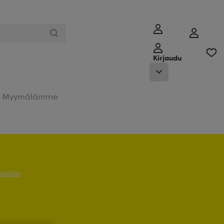
Kirjaudu
Myymälämme
 sisään