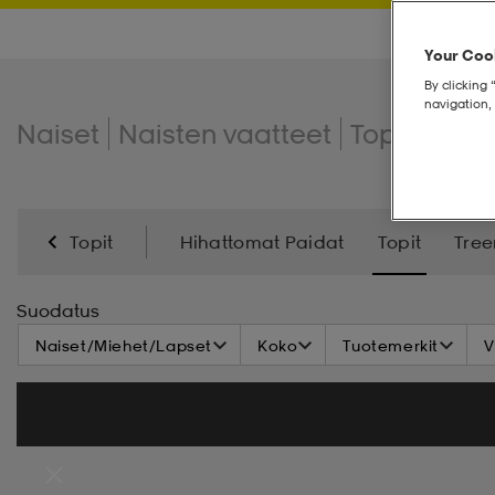
Your Cook
By clicking 
navigation, 
Naiset
Naisten vaatteet
Topit
Topi
Topit
Hihattomat Paidat
Topit
Tree
Suodatus
Naiset/Miehet/Lapset
Koko
Tuotemerkit
V