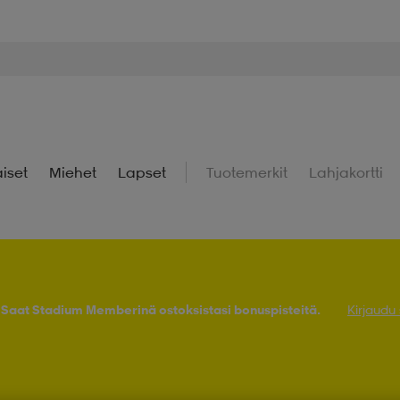
iset
Miehet
Lapset
Tuotemerkit
Lahjakortti
! Saat Stadium Memberinä ostoksistasi bonuspisteitä.
Kirjaudu