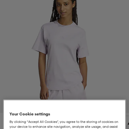
t
uskengät
dat
uskengät
alit
saappaat
t
alit
aatteet
saappaat
it
alit
it
saappaat
elikengät
 & hameet
kengät & saappaat
 & paidat
elikengät
aatteet
kengät & saappaat
t & Uimapuvut
kengät
set
kengät & saappaat
et
kengät
1
/
5
Your Cookie settings
aatteet
tarvikkeet
olasit
kengät
rrastot
tarvikkeet
By clicking “Accept All Cookies”, you agree to the storing of cookies on
your device to enhance site navigation, analyze site usage, and assist