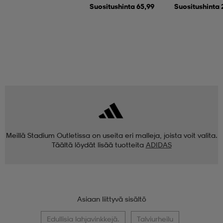
Suositushinta 65,99
Suositushinta 
Meillä Stadium Outletissa on useita eri malleja, joista voit valita.
Täältä löydät lisää tuotteita
ADIDAS
Asiaan liittyvä sisältö
Edullisia lahjavinkkejä.
Talviurheilu