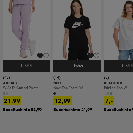
Lisää
Lisää
Lisä
Valitse Koko
Valitse Koko
Valitse Koko
(43)
(14)
(3)
ADIDAS
NIKE
REACTION
W 3s Ft Cuffed Pants
Nsw Tee Essntl W
Printed Tee W
21,99
12,99
7,-
Suositushinta 52,99
Suositushinta 21,99
Suositushinta 