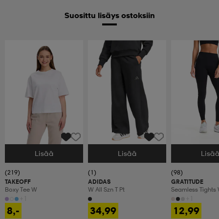
Suosittu lisäys ostoksiin
Lisää
Lisää
Lisä
Valitse Koko
Valitse Koko
Valitse Koko
(219)
(1)
(98)
TAKEOFF
ADIDAS
GRATITUDE
Boxy Tee W
W All Szn T Pt
Seamless Tights
+1
+1
8,-
34,99
12,99