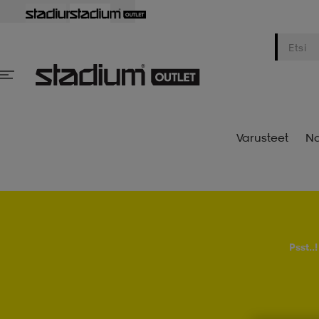
Varusteet
Na
Psst..