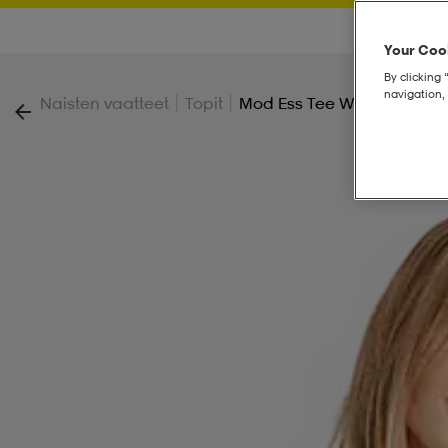
Your Cook
By clicking 
navigation, 
|
|
Naisten vaatteet
Topit
Mod Ess Tee W