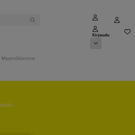
Kirjaudu
Myymälämme
 sisään