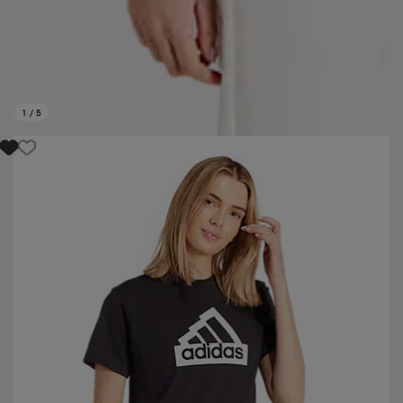
1
/
5