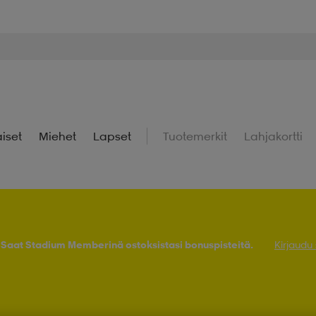
iset
Miehet
Lapset
Tuotemerkit
Lahjakortti
! Saat Stadium Memberinä ostoksistasi bonuspisteitä.
Kirjaudu