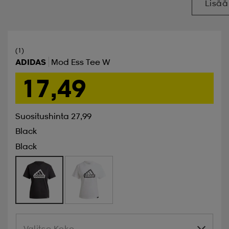
Lisää
(1)
ADIDAS
Mod Ess Tee W
17,49
Suositushinta 27,99
Black
Black
Valitse Koko
Valitse Koko