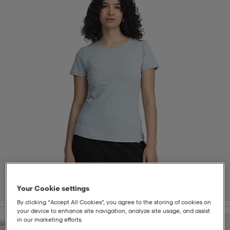
t
uskengät
dat
uskengät
alit
saappaat
t
alit
aatteet
saappaat
it
alit
it
saappaat
elikengät
 & hameet
kengät & saappaat
 & paidat
elikengät
aatteet
kengät & saappaat
t & Uimapuvut
kengät
set
kengät & saappaat
et
kengät
Your Cookie settings
1
/
4
By clicking “Accept All Cookies”, you agree to the storing of cookies on
your device to enhance site navigation, analyze site usage, and assist
aatteet
tarvikkeet
olasit
kengät
rrastot
tarvikkeet
in our marketing efforts.