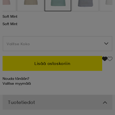
 & otsanauhat
 & otsanauhat
asut
Soft Mint
Soft Mint
et
Valitse Koko
Valitse Koko
rrastot
s
Lisää ostoskoriin
s
Nouda tänään?
Valitse
myymälä
Tuotetiedot