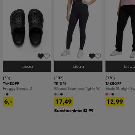
Lisää
Lisää
Lisä
Valitse Koko
Valitse Koko
Valitse Koko
(58)
(102)
(370)
TAKEOFF
TRIDRI
TAKEOFF
Froggy Sandal U
Ribbed Seamless Tights W
Basic Straight S
+2
+1
6,-
17,49
12,99
Suositushinta 43,99