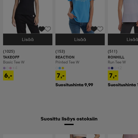
Lisää
Lisää
Lisä
Valitse Koko
Valitse Koko
Valitse Koko
(1025)
(153)
(511)
TAKEOFF
REACTION
RONHILL
Basic Tee W
Printed Tee W
Run Tee W
+4
+2
6,-
7,-
7,-
Suositushinta 9,99
Suositushinta 
Suosittu lisäys ostoksiin