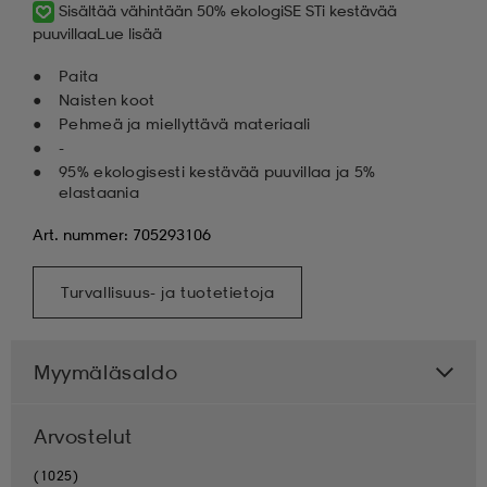
Sisältää vähintään 50% ekologiSE STi kestävää
puuvillaa
Lue lisää
Paita
Naisten koot
Pehmeä ja miellyttävä materiaali
-
95% ekologisesti kestävää puuvillaa ja 5%
elastaania
Art. nummer: 705293106
Turvallisuus- ja tuotetietoja
Myymäläsaldo
Arvostelut
(1025)