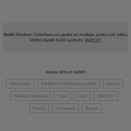
Meillä Stadium Outletissa on useita eri malleja, joista voit valita.
Täältä löydät lisää tuotteita
TAKEOFF
Asiaan liittyvä sisältö
Talviurheilu
Edulliset lyhythihaiset paidat
basics
Naisten vaatteet
Topit
Topit
TAKEOFF
Basics
Varusteet
Basics