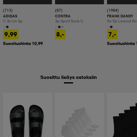
(713)
(87)
(1984)
ADIDAS
CONTRA
FRANK DANDY
C 3s Lin 3p
3p Sport Sock U
So 5p Lowcut So
9,99
8,-
7,-
Suositushinta 10,99
Suositushinta 
Suosittu lisäys ostoksiin