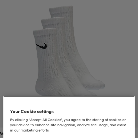
t
uskengät
dat
uskengät
alit
saappaat
t
alit
aatteet
saappaat
it
alit
it
saappaat
elikengät
 & hameet
kengät & saappaat
 & paidat
elikengät
aatteet
kengät & saappaat
t & Uimapuvut
kengät
set
kengät & saappaat
et
kengät
Your Cookie settings
By clicking “Accept All Cookies”, you agree to the storing of cookies on
1
/
4
your device to enhance site navigation, analyze site usage, and assist
aatteet
tarvikkeet
olasit
kengät
rrastot
tarvikkeet
in our marketing efforts.
White/black