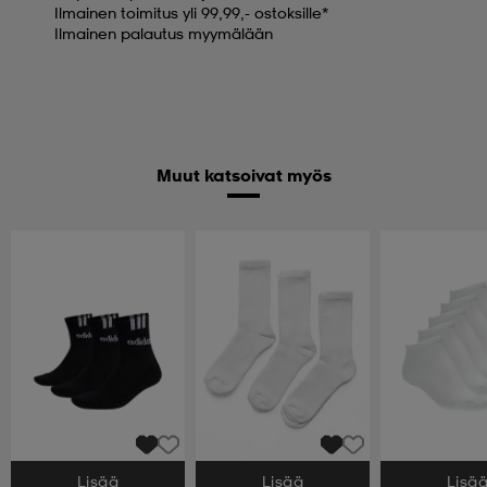
Ilmainen toimitus yli 99,99,- ostoksille*
Ilmainen palautus myymälään
Muut katsoivat myös
Lisää
Lisää
Lisä
Valitse Koko
Valitse Koko
Valitse Koko