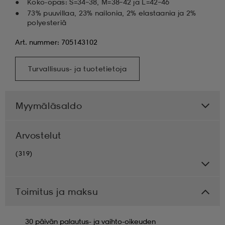
Koko-opas: S=34–38, M=38–42 ja L=42–46
73% puuvillaa, 23% nailonia, 2% elastaania ja 2%
polyesteriä
Art. nummer: 705143102
Turvallisuus- ja tuotetietoja
Myymäläsaldo
Arvostelut
(319)
Toimitus ja maksu
30 päivän palautus- ja vaihto-oikeuden