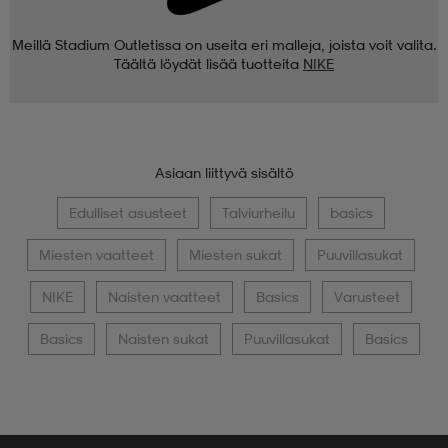
Meillä Stadium Outletissa on useita eri malleja, joista voit valita.
Täältä löydät lisää tuotteita
NIKE
Asiaan liittyvä sisältö
Edulliset asusteet
Talviurheilu
basics
Miesten vaatteet
Miesten sukat
Puuvillasukat
NIKE
Naisten vaatteet
Basics
Varusteet
Basics
Naisten sukat
Puuvillasukat
Basics