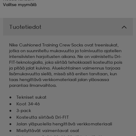
Valitse
myymälä
 & otsanauhat
 & otsanauhat
asut
Tuotetiedot
et
Nike Cushioned Training Crew Socks ovat treenisukat,
jotka on suunniteltu mukavuutta ja toimivuutta ajatellen
intensiivisten harjoitusten aikana. Ne on valmistettu Dri-
rrastot
s
FIT-teknologialla, joka siirtää tehokkaasti kosteutta pois
ja pitää jalat kuivina. Aluekohtainen vaimennus tarjoaa
lisämukavuutta siellä, missä sitä eniten tarvitaan, kun
taas hengittävä verkkomateriaali jalan yläosassa
s
parantaa ilmanvaihtoa.
Tekniset sukat
Koot 34–46
3-pack
Kosteutta siirtävä Dri-FIT
Jalan yläpuolella hengittävä verkkomateriaali
Miellyttävät vaimentavat osat