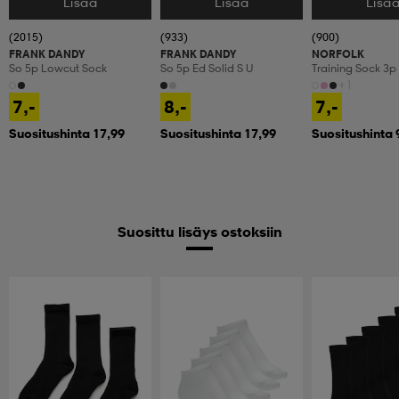
Lisää
Lisää
Lisä
Valitse Koko
Valitse Koko
Valitse Koko
(2015)
(933)
(900)
FRANK DANDY
FRANK DANDY
NORFOLK
So 5p Lowcut Sock
So 5p Ed Solid S U
Training Sock 3p
+1
7,-
8,-
7,-
Suositushinta 17,99
Suositushinta 17,99
Suositushinta 
Suosittu lisäys ostoksiin