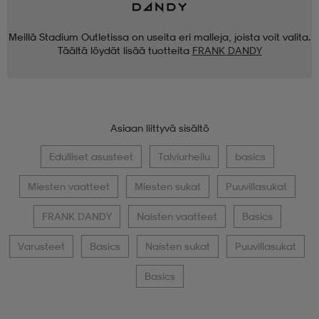
Meillä Stadium Outletissa on useita eri malleja, joista voit valita.
Täältä löydät lisää tuotteita
FRANK DANDY
Asiaan liittyvä sisältö
Edulliset asusteet
Talviurheilu
basics
Miesten vaatteet
Miesten sukat
Puuvillasukat
FRANK DANDY
Naisten vaatteet
Basics
Varusteet
Basics
Naisten sukat
Puuvillasukat
Basics