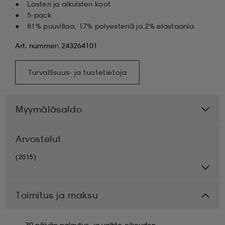
Lasten ja aikuisten koot
5-pack
81% puuvillaa, 17% polyesteriä ja 2% elastaania
Art. nummer: 243264101
Turvallisuus- ja tuotetietoja
Myymäläsaldo
Arvostelut
(2015)
Toimitus ja maksu
30 päivän palautus- ja vaihto-oikeuden