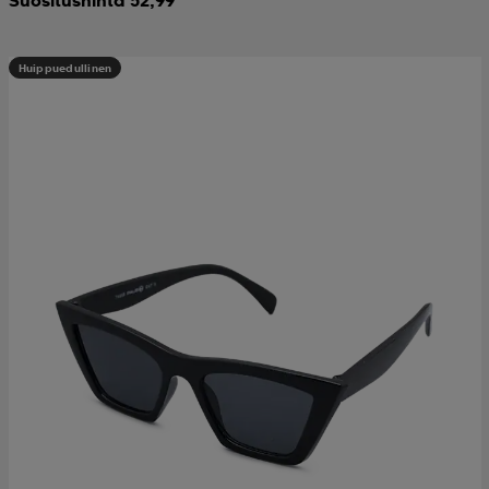
Huippuedullinen