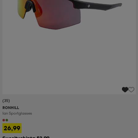
(35)
RONHILL
Ian Sportglasses
26,99
Suositushinta 52,99