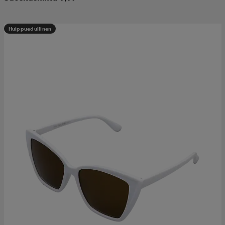
Huippuedullinen