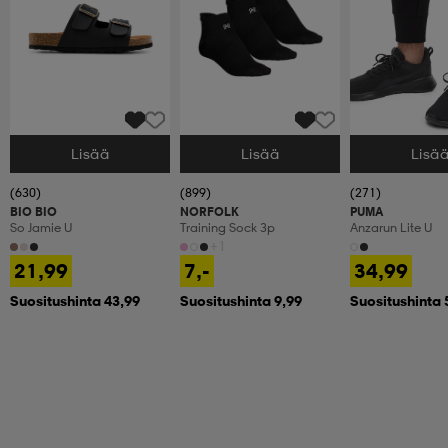
Lisää
Lisää
Lisä
Valitse Koko
Valitse Koko
Valitse Koko
(630)
(899)
(271)
BIO BIO
NORFOLK
PUMA
So Jamie U
Training Sock 3p
Anzarun Lite U
+1
21,99
7,-
34,99
Suositushinta 43,99
Suositushinta 9,99
Suositushinta 