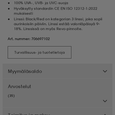
100% UVA-, UVB- ja UVC-suoja
Hyväksytty standardin CE EN ISO 12312-1:2022
mukaisesti
Linssi: Black/Red on kategorian 3 linssi, joka sopii
aurinkoisiin päiviin. Linssi estää valonläpäisyä 9–
18%. Linssissä on myös Revo-pinnoite.
Art. nummer: 706697102
Turvallisuus- ja tuotetietoja
Myymäläsaldo
Arvostelut
(35)
Toimitus ja maksu