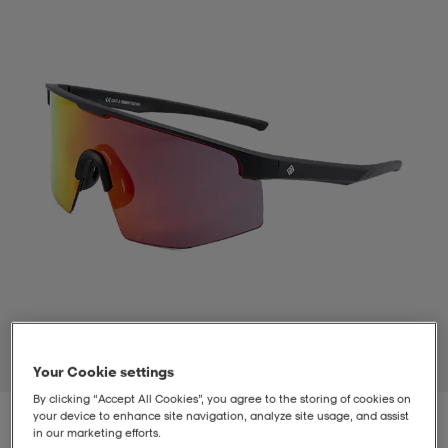
t
uskengät
dat
uskengät
alit
saappaat
t
alit
aatteet
saappaat
it
alit
it
saappaat
elikengät
 & hameet
kengät & saappaat
 & paidat
elikengät
aatteet
kengät & saappaat
t & Uimapuvut
kengät
set
kengät & saappaat
et
kengät
1
/
2
Your Cookie settings
By clicking “Accept All Cookies”, you agree to the storing of cookies on
aatteet
tarvikkeet
olasit
kengät
rrastot
tarvikkeet
your device to enhance site navigation, analyze site usage, and assist
in our marketing efforts.