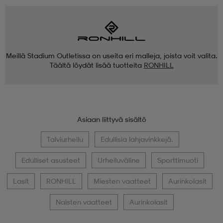
Meillä Stadium Outletissa on useita eri malleja, joista voit valita.
Täältä löydät lisää tuotteita
RONHILL
Asiaan liittyvä sisältö
Talviurheilu
Edullisia lahjavinkkejä.
Edulliset asusteet
Urheiluväline
Sporttimuoti
Lasit
RONHILL
Miesten vaatteet
Aurinkolasit
Naisten vaatteet
Aurinkolasit