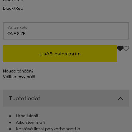
Black/red
 & otsanauhat
 & otsanauhat
asut
Valitse Koko
ONE SIZE
et
Lisää ostoskoriin
rrastot
s
Nouda tänään?
Valitse
myymälä
s
Tuotetiedot
Urheilulasit
Aikuisten malli
Kestävä linssi polykarbonaattia