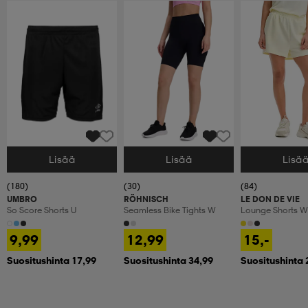
Lisää
Lisää
Lisä
Valitse Koko
Valitse Koko
Valitse Koko
(180)
(30)
(84)
UMBRO
RÖHNISCH
LE DON DE VIE
So Score Shorts U
Seamless Bike Tights W
Lounge Shorts W
9,99
12,99
15,-
Suositushinta 17,99
Suositushinta 34,99
Suositushinta 