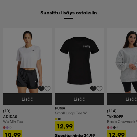
Suosittu lisäys ostoksiin
Lisää
Lisää
Lisä
Valitse Koko
Valitse Koko
Valitse Koko
PUMA
(10)
(114)
Small Logo Tee W
ADIDAS
TAKEOFF
We Min Tee
Basic Crewneck
12,99
+1
10,99
12,99
Suositushinta 24,99