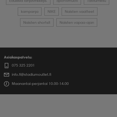
Edullisia lahjavinkkejä.
Sporttimuoti
Talviurheilu
kampanja
NIKE
Naisten vaatteet
Naisten shortsit
Naisten vapaa-ajan
Asiakaspalvelu:
075 325 2201
info.fi@stadiumoutlet.fi
Maanantai-perjantai 10.00-14.00