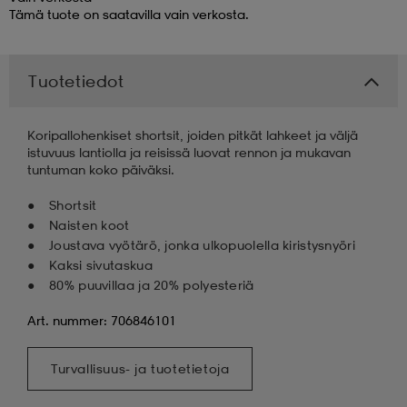
Tämä tuote on saatavilla vain verkosta.
 & otsanauhat
 & otsanauhat
asut
Tuotetiedot
et
Koripallohenkiset shortsit, joiden pitkät lahkeet ja väljä
istuvuus lantiolla ja reisissä luovat rennon ja mukavan
tuntuman koko päiväksi.
rrastot
s
Shortsit
Naisten koot
s
Joustava vyötärö, jonka ulkopuolella kiristysnyöri
Kaksi sivutaskua
80% puuvillaa ja 20% polyesteriä
Art. nummer: 706846101
Turvallisuus- ja tuotetietoja