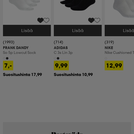
Lisää
Lisää
Lisä
Valitse Koko
Valitse Koko
Valitse Koko
(1993)
(714)
(319)
FRANK DANDY
ADIDAS
NIKE
So 5p Lowcut Sock
C 3s Lin 3p
Nike Cushioned T
Crew Socks
7,-
9,99
12,99
Suositushinta 17,99
Suositushinta 10,99