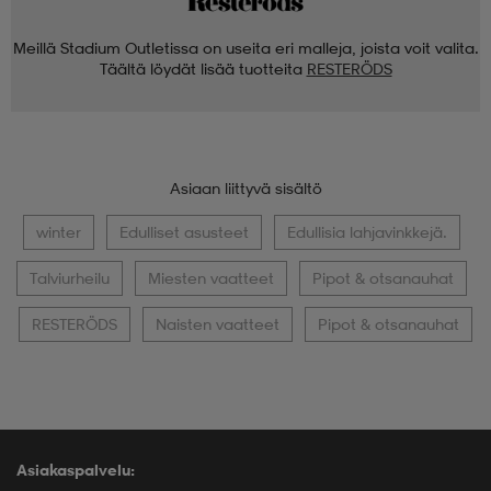
Meillä Stadium Outletissa on useita eri malleja, joista voit valita.
Täältä löydät lisää tuotteita
RESTERÖDS
Asiaan liittyvä sisältö
winter
Edulliset asusteet
Edullisia lahjavinkkejä.
Talviurheilu
Miesten vaatteet
Pipot & otsanauhat
RESTERÖDS
Naisten vaatteet
Pipot & otsanauhat
Asiakaspalvelu: