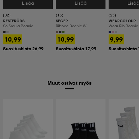
Lisää
Lisää
Lisä
Valitse Koko
Valitse Koko
Valitse Koko
(32)
(15)
(25)
RESTERÖDS
SEGER
WEARCOLOUR
So Smula Beanie
Ribbed Beanie W
Wear Rib Beanie
Embrodery Sr
10,99
10,99
9,99
Suositushinta 26,99
Suositushinta 17,99
Suositushinta 
Muut ostivat myös