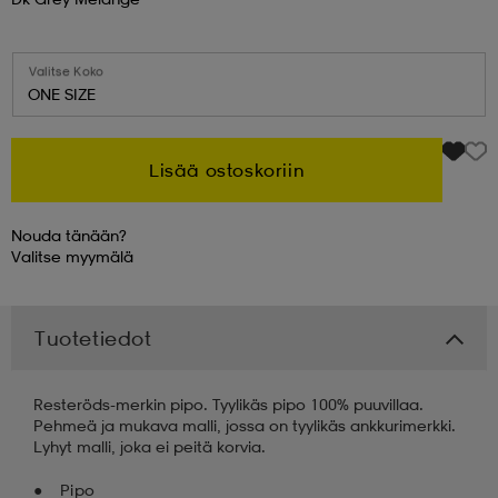
 & otsanauhat
 & otsanauhat
asut
Valitse Koko
ONE SIZE
et
Lisää ostoskoriin
rrastot
s
Nouda tänään?
Valitse
myymälä
s
Tuotetiedot
Resteröds-merkin pipo. Tyylikäs pipo 100% puuvillaa.
Pehmeä ja mukava malli, jossa on tyylikäs ankkurimerkki.
Lyhyt malli, joka ei peitä korvia.
Pipo