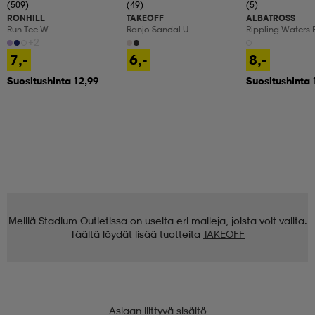
(509)
(49)
(5)
RONHILL
TAKEOFF
ALBATROSS
Run Tee W
Ranjo Sandal U
Rippling Waters 
+2
7,-
6,-
8,-
Suositushinta 12,99
Suositushinta 
Meillä Stadium Outletissa on useita eri malleja, joista voit valita.
Täältä löydät lisää tuotteita
TAKEOFF
Asiaan liittyvä sisältö