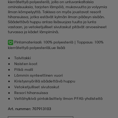
kierrätettyä polyesteriä, jolla on untuvankaltaisia
ominaisuuksia, tarjoten lämpöä, mukavuutta ja volyymia
ilman kömpelyyttä. Takissa on myös joustavat resorit
hihansuissa, jotka estävät kylmän ilman pääsyn sisään.
Säädettävä huppu antaa lisäsuojaa tuulta ja lunta
vastaan, ja vetoketjulliset sivutaskut pitävät arvoesineet
turvassa ja kädet lämpiminä.
Pintamateriaali: 100% polyesteriä | Toppaus: 100%
kierrätettyä polyesteriä
Lue lisää
Talvitakki
Naisten koot
Pitkä malli
Lämmin synteettinen vuori
Kiristysnyörillä säädettävä huppu
Vetoketjulliset sivutaskut
Resori hihansuissa
Vettähylkivä pintakäsittely ilman PFAS-yhdisteitä
Art. nummer: 707913103