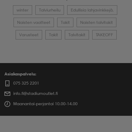
winter
Talviurheilu
Edullisia lahjavinkkejä.
Naisten vaatteet
Takit
Naisten talvitakit
Varusteet
Takit
Talvitakit
TAKEOFF
Asiakaspalvelu:
075 325 2201
info.fi@stadiumoutlet.fi
Maanantai-perjantai 10.00-14.00