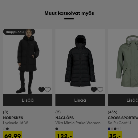
Muut katsoivat myös
Huippuedullinen
Lisää
Lisää
Lisä
Valitse Koko
Valitse Koko
Valitse Koko
(8)
(2)
(456)
NORRSKEN
HAGLÖFS
CROSS SPORTS
Lycksele Jkt W
Vika Mimic Parka Women
So Pu Coat U
+1
69,99
122,-
35,-