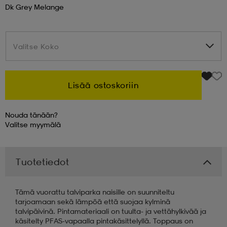
Dk Grey Melange
 & otsanauhat
 & otsanauhat
asut
Valitse Koko
Valitse Koko
et
Lisää ostoskoriin
rrastot
s
Nouda tänään?
Valitse
myymälä
s
Tuotetiedot
Tämä vuorattu talviparka naisille on suunniteltu
tarjoamaan sekä lämpöä että suojaa kylminä
talvipäivinä. Pintamateriaali on tuulta- ja vettähylkivää ja
käsitelty PFAS-vapaalla pintakäsittelyllä. Toppaus on