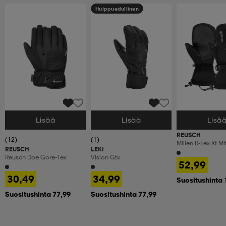
Huippuedullinen
Lisää
Lisää
Lisä
Valitse Koko
Valitse Koko
Valitse Koko
REUSCH
(12)
(1)
Millen R-Tex Xt Mi
REUSCH
LEKI
Reusch Doe Gore-Tex
Vision Gtx
52,99
30,49
34,99
Suositushinta 
Suositushinta 77,99
Suositushinta 77,99