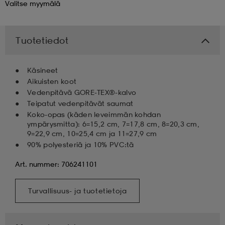
Valitse
myymälä
 & otsanauhat
 & otsanauhat
asut
Tuotetiedot
et
Käsineet
Aikuisten koot
Vedenpitävä GORE-TEX®-kalvo
rrastot
s
Teipatut vedenpitävät saumat
Koko-opas (käden leveimmän kohdan
ympärysmitta): 6=15,2 cm, 7=17,8 cm, 8=20,3 cm,
9=22,9 cm, 10=25,4 cm ja 11=27,9 cm
s
90% polyesteriä ja 10% PVC:tä
Art. nummer: 706241101
Turvallisuus- ja tuotetietoja