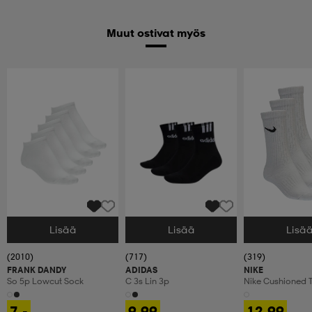
Muut ostivat myös
Lisää
Lisää
Lisä
Valitse Koko
Valitse Koko
Valitse Koko
(2010)
(717)
(319)
FRANK DANDY
ADIDAS
NIKE
So 5p Lowcut Sock
C 3s Lin 3p
Nike Cushioned T
Crew Socks
7,-
9,99
12,99