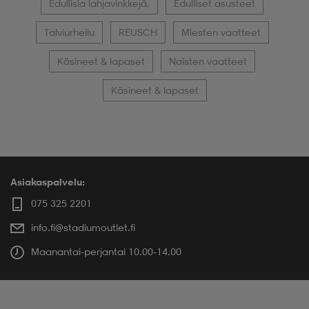
Edullisia lahjavinkkejä.
Edulliset asusteet
Talviurheilu
REUSCH
Miesten vaatteet
Käsineet & lapaset
Naisten vaatteet
Käsineet & lapaset
Asiakaspalvelu:
075 325 2201
info.fi@stadiumoutlet.fi
Maanantai-perjantai 10.00-14.00