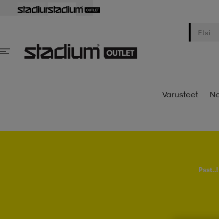
Varusteet
Na
Psst..