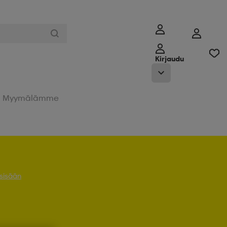
Kirjaudu
Myymälämme
 sisään