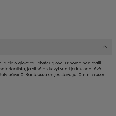
llä claw glove tai lobster glove. Erinomainen malli
ateriaalista, ja siinä on kevyt vuori ja tuulenpitävä
talvipäivinä. Ranteessa on joustava ja lämmin resori.