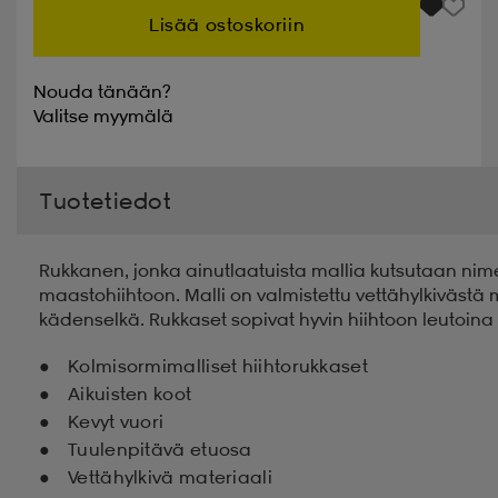
Lisää ostoskoriin
Nouda tänään?
Valitse
myymälä
Tuotetiedot
Rukkanen, jonka ainutlaatuista mallia kutsutaan nime
maastohiihtoon. Malli on valmistettu vettähylkivästä m
kädenselkä. Rukkaset sopivat hyvin hiihtoon leutoina 
Kolmisormimalliset hiihtorukkaset
Aikuisten koot
Kevyt vuori
Tuulenpitävä etuosa
Vettähylkivä materiaali