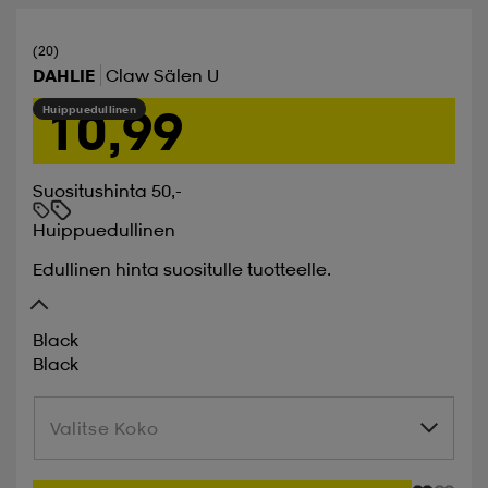
(20)
DAHLIE
Claw Sälen U
10,99
Huippuedullinen
Suositushinta 50,-
Huippuedullinen
Edullinen hinta suositulle tuotteelle.
Black
Black
Valitse Koko
Valitse Koko