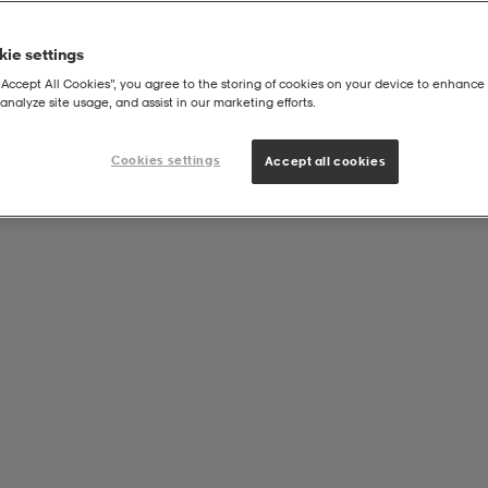
ie settings
“Accept All Cookies”, you agree to the storing of cookies on your device to enhance 
analyze site usage, and assist in our marketing efforts.
U
Cookies settings
Accept all cookies