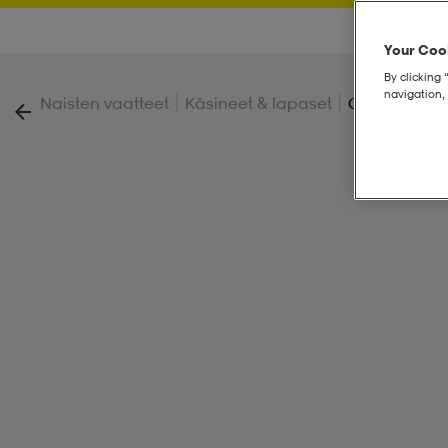
Your Cook
By clicking 
navigation, 
|
|
Naisten vaatteet
Käsineet & lapaset
Claw Sälen 