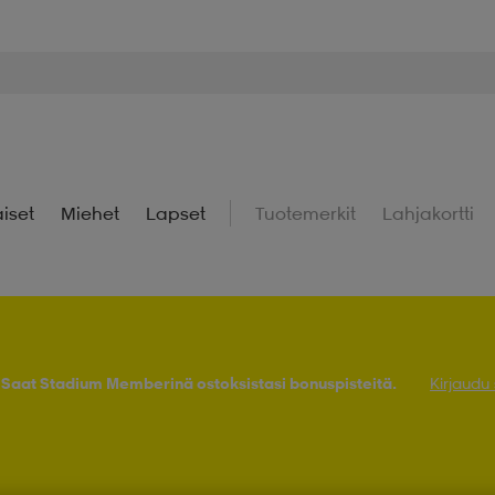
iset
Miehet
Lapset
Tuotemerkit
Lahjakortti
! Saat Stadium Memberinä ostoksistasi bonuspisteitä.
Kirjaudu