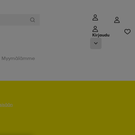
Kirjaudu
Myymälämme
 sisään