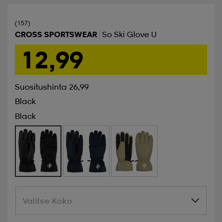
(157)
CROSS SPORTSWEAR
So Ski Glove U
12,99
Suositushinta 26,99
Black
Black
Valitse Koko
Valitse Koko