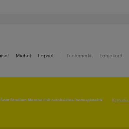
iset
Miehet
Lapset
Tuotemerkit
Lahjakortti
! Saat Stadium Memberinä ostoksistasi bonuspisteitä.
Kirjaudu