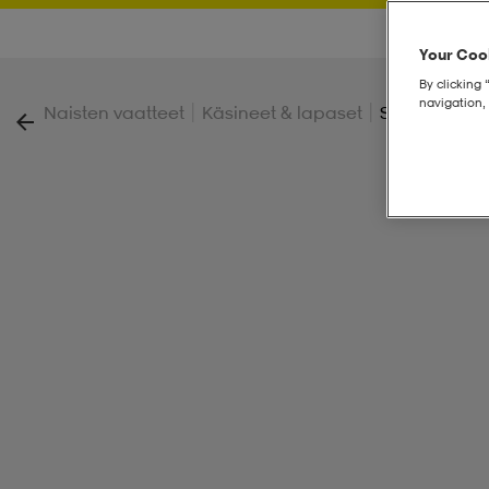
Your Cook
By clicking 
navigation, 
|
|
Naisten vaatteet
Käsineet & lapaset
So Ski Glove