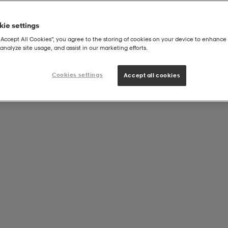
ie settings
“Accept All Cookies”, you agree to the storing of cookies on your device to enhance 
analyze site usage, and assist in our marketing efforts.
 U
Cookies settings
Accept all cookies