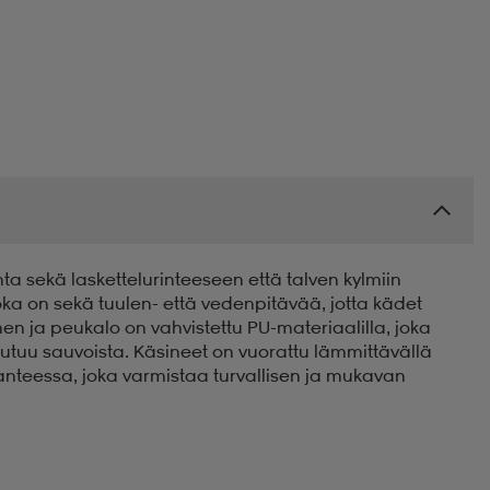
ta sekä laskettelurinteeseen että talven kylmiin
joka on sekä tuulen- että vedenpitävää, jotta kädet
n ja peukalo on vahvistettu PU-materiaalilla, joka
eutuu sauvoista. Käsineet on vuorattu lämmittävällä
 ranteessa, joka varmistaa turvallisen ja mukavan