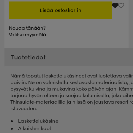
Lisää ostoskoriin
Nouda tänään?
Valitse
myymälä
Tuotetiedot
Nämä topatut laskettelukäsineet ovat luotettava valin
päiviin. Ne on valmistettu kestävästä materiaalista, 
pysyvät kuivina ja mukavina koko päivän ajan. Kämme
tarjoaa hyvän otteen ja suojaa kulumiselta, joka aih
Thinsulate-materiaalilla ja niissä on joustava resori
istuvuuden.
Laskettelukäsine
Aikuisten koot