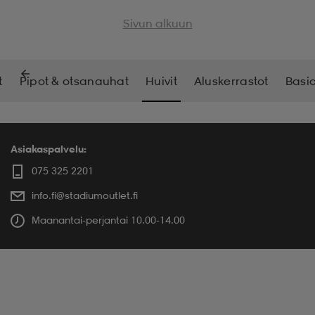
Sivun alkuun
t
Pipot & otsanauhat
Huivit
Aluskerrastot
Basi
Asiakaspalvelu:
075 325 2201
info.fi@stadiumoutlet.fi
Maanantai-perjantai 10.00-14.00