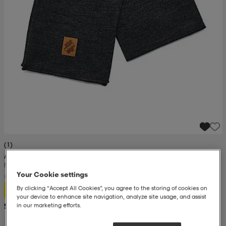
set
asut
tarvikkeet
u- & treenikengät
olasit
eet & lapaset
aatteet
aatteet
rit
(1)
AIK
Nike Aik Halsduk Aik - Lädermärke
eet & lapaset
eet & lapaset
olasit
Your Cookie settings
9,99
By clicking “Accept All Cookies”, you agree to the storing of cookies on
your device to enhance site navigation, analyze site usage, and assist
Suositushinta 17,99
in our marketing efforts.
et
rrastot
set