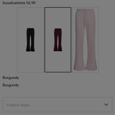
Suositushinta 52,99
 & otsanauhat
 & otsanauhat
asut
et
rrastot
s
s
Burgundy
Burgundy
Valitse Koko
Valitse Koko