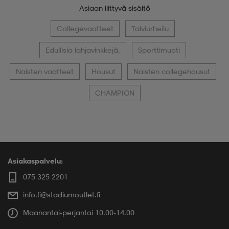
Asiaan liittyvä sisältö
Collegevaatteet
Talviurheilu
Edullisia lahjavinkkejä.
Sporttimuoti
Naisten vaatteet
Housut
Naisten collegehousut
CHAMPION
Asiakaspalvelu:
075 325 2201
info.fi@stadiumoutlet.fi
Maanantai-perjantai 10.00-14.00