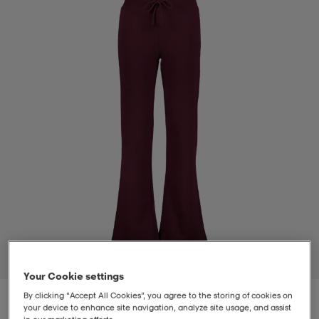
t
uskengät
dat
uskengät
alit
saappaat
t
alit
aatteet
saappaat
it
alit
it
saappaat
elikengät
 & hameet
kengät & saappaat
 & paidat
elikengät
aatteet
kengät & saappaat
t & Uimapuvut
kengät
set
kengät & saappaat
et
kengät
1
/
2
Your Cookie settings
aatteet
tarvikkeet
olasit
kengät
rrastot
tarvikkeet
By clicking “Accept All Cookies”, you agree to the storing of cookies on
your device to enhance site navigation, analyze site usage, and assist