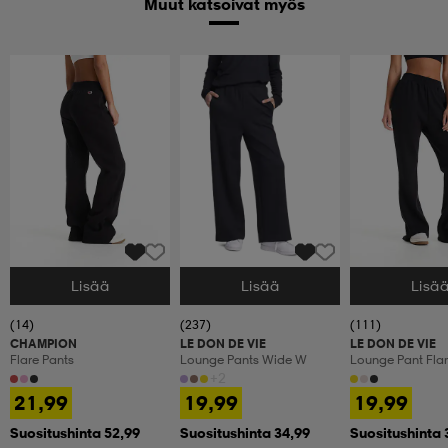
Muut katsoivat myös
Lisää
Lisää
Lisä
Valitse Koko
Valitse Koko
Valitse Koko
(14)
(237)
(111)
CHAMPION
LE DON DE VIE
LE DON DE VIE
Flare Pants
Lounge Pants Wide W
Lounge Pant Fla
+2
21,99
19,99
19,99
Suositushinta 52,99
Suositushinta 34,99
Suositushinta 