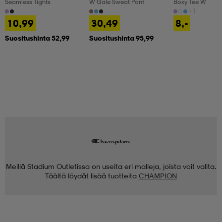
Seamless Tights
W Gale Sweat Pant
Boxy Tee W
+1
10,99
30,49
8,-
Suositushinta 52,99
Suositushinta 95,99
Meillä Stadium Outletissa on useita eri malleja, joista voit valita.
Täältä löydät lisää tuotteita
CHAMPION