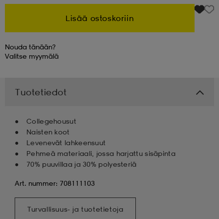
Lisää ostoskoriin
Nouda tänään?
Valitse
myymälä
Tuotetiedot
Collegehousut
Naisten koot
Levenevät lahkeensuut
Pehmeä materiaali, jossa harjattu sisäpinta
70% puuvillaa ja 30% polyesteriä
Art. nummer: 708111103
Turvallisuus- ja tuotetietoja