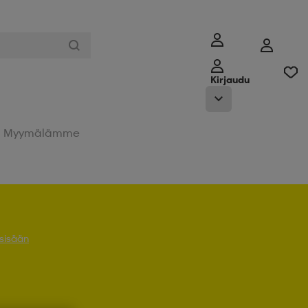
Kirjaudu
Myymälämme
 sisään