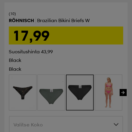
(10)
RÖHNISCH
Brazilian Bikini Briefs W
17,99
Suositushinta 43,99
Black
Black
Valitse Koko
Valitse Koko