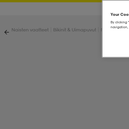
Your Cook
By clicking 
navigation, 
|
|
Naisten vaatteet
Bikinit & Uimapuvut
Naisten bikin