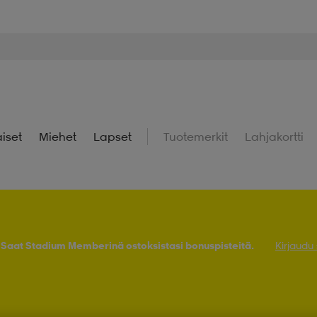
iset
Miehet
Lapset
Tuotemerkit
Lahjakortti
! Saat Stadium Memberinä ostoksistasi bonuspisteitä.
Kirjaudu