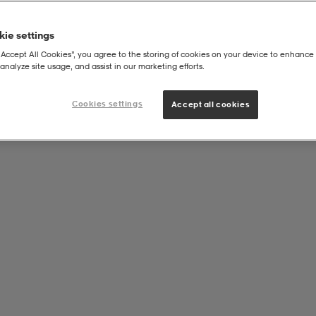
ie settings
“Accept All Cookies”, you agree to the storing of cookies on your device to enhance 
analyze site usage, and assist in our marketing efforts.
|
it
Brazilian Bikini Briefs W
Cookies settings
Accept all cookies