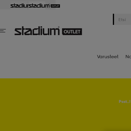
Varusteet
Na
Psst..