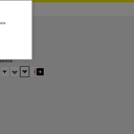
site
Black
Black