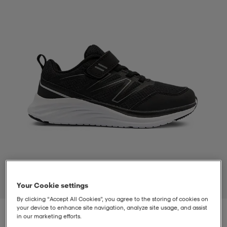
t
uskengät
dat
uskengät
alit
saappaat
t
alit
aatteet
saappaat
it
alit
it
saappaat
elikengät
 & hameet
kengät & saappaat
 & paidat
elikengät
aatteet
kengät & saappaat
t & Uimapuvut
kengät
set
kengät & saappaat
et
kengät
Your Cookie settings
1
/
5
By clicking “Accept All Cookies”, you agree to the storing of cookies on
your device to enhance site navigation, analyze site usage, and assist
aatteet
tarvikkeet
olasit
kengät
rrastot
tarvikkeet
in our marketing efforts.