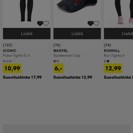
Lisää
Lisää
Lisä
Valitse Koko
Valitse Koko
Valitse Koko
(122)
(76)
(54)
ICONIC
MARVEL
RONHILL
Pulse Tights G Jr
Spiderman Cap
Run Tights Jr
+1
10,99
6,-
12,99
Suositushinta 17,99
Suositushinta 12,99
Suositushinta 