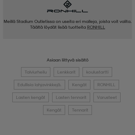
Meillä Stadium Outletissa on useita eri malleja, joista voit valita.
Täältä löydät lisää tuotteita
RONHILL
Asiaan liittyvä sisältö
Talviurheilu
Lenkkarit
koulustartti
Edullisia lahjavinkkejä.
Kengät
RONHILL
Lasten kengät
Lasten tennarit
Varusteet
Kengät
Tennarit