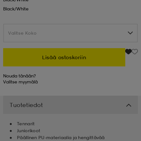
Black/white
 & otsanauhat
 & otsanauhat
asut
Valitse Koko
Valitse Koko
et
Lisää ostoskoriin
rrastot
s
Nouda tänään?
Valitse
myymälä
s
Tuotetiedot
Tennarit
Juniorikoot
Päällinen PU-materiaalia ja hengittävää