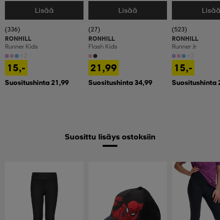
Lisää
Lisää
Lisä
Valitse Koko
Valitse Koko
Valitse Koko
(336)
(27)
(523)
RONHILL
RONHILL
RONHILL
Runner Kids
Flash Kids
Runner Jr
+2
+2
15,-
21,99
15,-
Suositushinta 21,99
Suositushinta 34,99
Suositushinta 
Suosittu lisäys ostoksiin