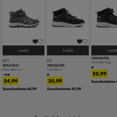
Lisää
Lisää
Lisä
Valitse Koko
Valitse Koko
Valitse Koko
TREKMATES
(67)
(2)
Trail Mid Kids
SPRAYWAY
TREKMATES
Hiker Mid Ii Jr
Trail Mid Jr
30,99
34,99
30,99
Suositushinta 
Suositushinta 60,99
Suositushinta 43,99