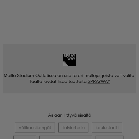
Meillä Stadium Outletissa on useita eri malleja, joista voit valita.
Täältä löydät lisää tuotteita
SPRAYWAY
Asiaan liittyvä sisältö
Välikausikengät
Talviurheilu
koulustartti