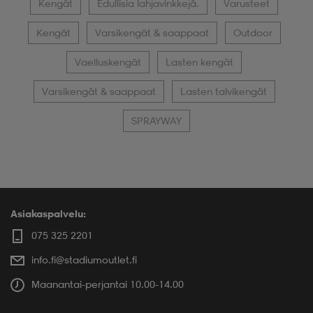
Kengät
Edullisia lahjavinkkejä.
Varusteet
Kengät
Varsikengät & saappaat
Outdoor
Vaelluskengät
Lasten kengät
Varsikengät & saappaat
Lasten talvikengät
SPRAYWAY
Asiakaspalvelu:
075 325 2201
info.fi@stadiumoutlet.fi
Maanantai-perjantai 10.00-14.00