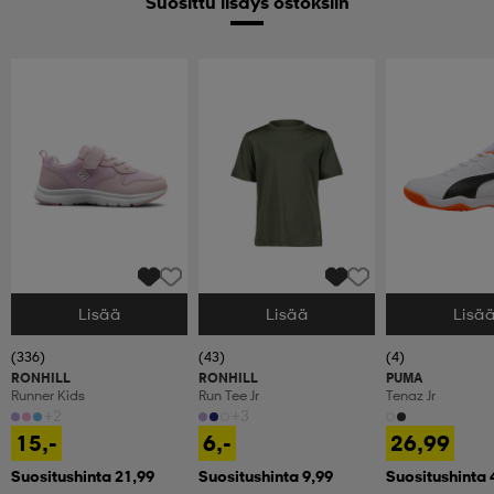
Suosittu lisäys ostoksiin
Lisää
Lisää
Lisä
Valitse Koko
Valitse Koko
Valitse Koko
(336)
(43)
(4)
RONHILL
RONHILL
PUMA
Runner Kids
Run Tee Jr
Tenaz Jr
+2
+3
15,-
6,-
26,99
Suositushinta 21,99
Suositushinta 9,99
Suositushinta 