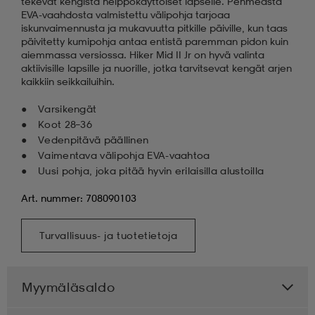
tekevät kengistä helppokäyttöiset lapselle. Pehmeästä
EVA-vaahdosta valmistettu välipohja tarjoaa
iskunvaimennusta ja mukavuutta pitkille päiville, kun taas
päivitetty kumipohja antaa entistä paremman pidon kuin
aiemmassa versiossa. Hiker Mid II Jr on hyvä valinta
aktiivisille lapsille ja nuorille, jotka tarvitsevat kengät arjen
kaikkiin seikkailuihin.
Varsikengät
Koot 28–36
Vedenpitävä päällinen
Vaimentava välipohja EVA-vaahtoa
Uusi pohja, joka pitää hyvin erilaisilla alustoilla
Art. nummer: 708090103
Turvallisuus- ja tuotetietoja
Myymäläsaldo