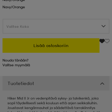
Navy/orange
 & otsanauhat
 & otsanauhat
asut
Valitse Koko
Valitse Koko
et
Lisää ostoskoriin
rrastot
s
Nouda tänään?
Valitse
myymälä
s
Tuotetiedot
Hiker Mid II Jr on vedenpitävä syksy- ja talvikenkä, joka
sopii täydellisesti sekä kouluun että arjen seikkailuihin.
Joustavat kengännauhat ja säädettävä tarrakiinnitys