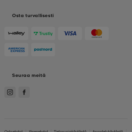
Osta turvallisesti
Seuraa meitä
Ostoehdot
Jäsenehdot
Tietosuojakäytäntö
Arvostelukäytäntö