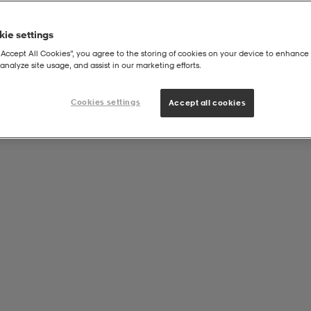
ie settings
“Accept All Cookies”, you agree to the storing of cookies on your device to enhance 
analyze site usage, and assist in our marketing efforts.
w V Kids
Cookies settings
Accept all cookies