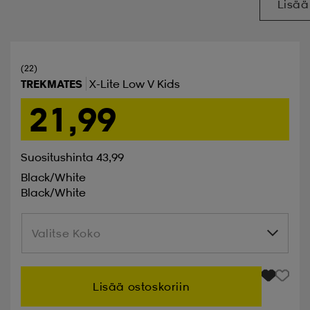
Lisää
(22)
TREKMATES
X-Lite Low V Kids
21,99
Suositushinta 43,99
Black/white
Black/white
Valitse Koko
Valitse Koko
Lisää ostoskoriin