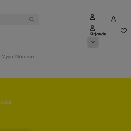
Kirjaudu
Myymälämme
 sisään