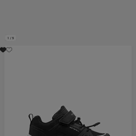
1
/
5