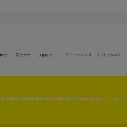
iset
Miehet
Lapset
Tuotemerkit
Lahjakortti
! Saat Stadium Memberinä ostoksistasi bonuspisteitä.
Kirjaudu