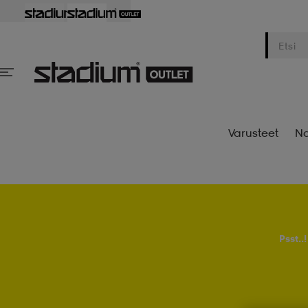
Varusteet
Na
Psst..