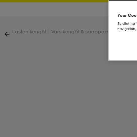
Your Cook
By clicking 
navigation, 
|
|
Lasten kengät
Varsikengät & saappaat
X-Lite Lo