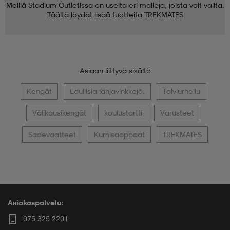
Meillä Stadium Outletissa on useita eri malleja, joista voit valita.
Täältä löydät lisää tuotteita
TREKMATES
Asiaan liittyvä sisältö
Kengät
Edullisia lahjavinkkejä.
Talviurheilu
Välikausikengät
koulustartti
Varusteet
Sadevaatteet
Kumisaappaat
TREKMATES
Asiakaspalvelu:
075 325 2201