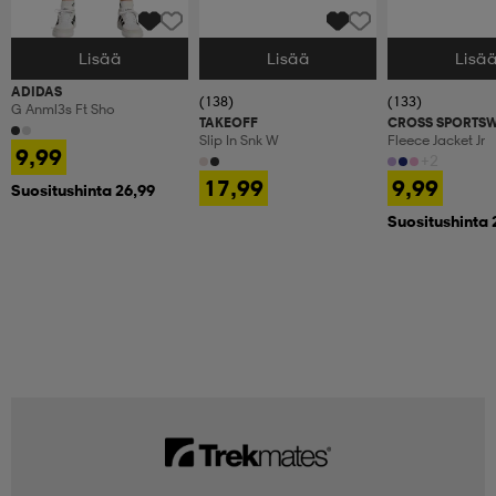
Lisää
Lisää
Lisä
Valitse Koko
Valitse Koko
Valitse Koko
ADIDAS
(138)
(133)
G Anml3s Ft Sho
TAKEOFF
CROSS SPORTS
Slip In Snk W
Fleece Jacket Jr
9,99
+2
17,99
9,99
Suositushinta 26,99
Suositushinta 