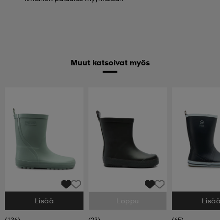
Muut katsoivat myös
Lisää
Loppu
Lisä
Valitse Koko
Valitse Koko
Valitse Koko
(136)
(23)
(65)