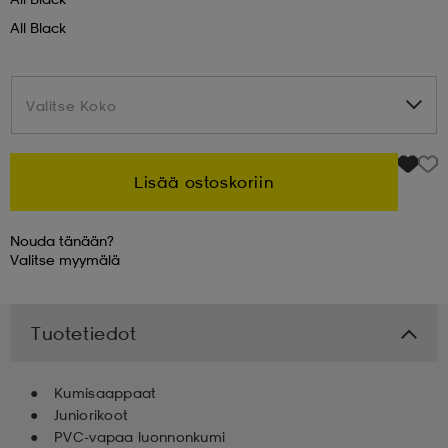
All Black
 & otsanauhat
 & otsanauhat
asut
Valitse Koko
Valitse Koko
et
Lisää ostoskoriin
rrastot
s
Nouda tänään?
Valitse
myymälä
s
Tuotetiedot
Kumisaappaat
Juniorikoot
PVC-vapaa luonnonkumi